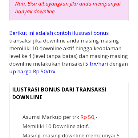
Nah, Bisa dibayangkan jik
a
anda mempunyai
banyak downline..
Berikut ini adalah contoh ilustrasi bonus
transaksi jika downline anda masing-masing
memiliki 10 downline
a
ktif hingga kedalaman
level ke 4 (level tanpa batas) dan masing-masing
downline melakukan transaksi
5 trx/hari
dengan
up harga Rp.50/trx
.
ILUSTRASI BONUS DARI TRANSAKSI
DOWNLINE
Asumsi Markup per trx
Rp 50
,-.
Memiliki 10 D
o
wnline aktif.
Masing-masing downline mempunyai 5