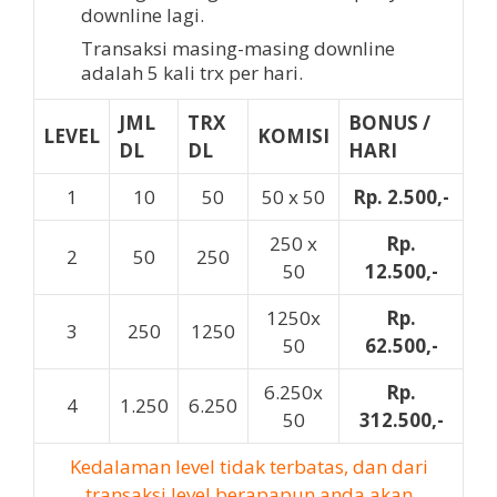
downline lagi.
Transaksi masing-masing downline
adalah 5 kali trx per hari.
JML
TRX
BONUS /
LEVEL
KOMISI
DL
DL
HARI
1
10
50
50 x 50
Rp. 2.500,-
250 x
Rp.
2
50
250
50
12.500,-
1250x
Rp.
3
250
1250
50
62.500,-
6.250x
Rp.
4
1.250
6.250
50
312.500,-
Kedalaman level tidak terbatas, dan dari
transaksi level berapapun anda akan