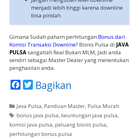
menjadi lebih tinggi karena downline
bisa pindah.
Gimana Sudah paham perhitungan
Bonus dari
Komisi Transaksi Downline
? Bisnis Pulsa di
JAVA
PULSA
sangatlah Real Bukan MLM, Jadi anda
sendiri sebagai Master Dealer yang menentukan
penghasilan anda.
F
T
Bagikan
ac
w
e
itt
K
Java Pulsa
,
Panduan Master
,
Pulsa Murah
b
er
a
T
bonus java pulsa
,
keuntungan java pulsa
,
t
o
a
komisi java pulsa
,
peluang bisnis pulsa
,
e
g
o
perhitungan bonus pulsa
g