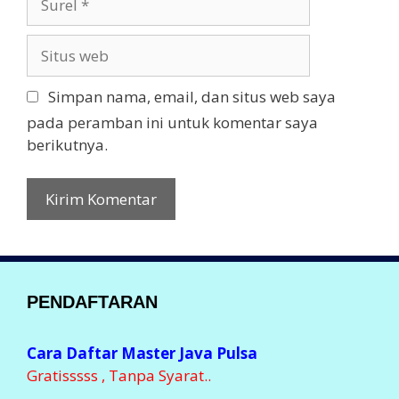
a
u
r
S
e
i
l
t
Simpan nama, email, dan situs web saya
u
pada peramban ini untuk komentar saya
s
berikutnya.
w
e
b
PENDAFTARAN
Cara Daftar Master Java Pulsa
Gratisssss , Tanpa Syarat..