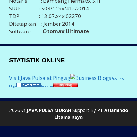
Notaris : Bambang Hermato, S.H
SIUP : 503/119x/41x/2014
TDP : 13.07.x4x.02270
Ditetapkan : Jember 2014
Software :
Otomax Ultimate
STATISTIK ONLINE
Visit Java Pulsa at Ping.sg
Business
blogs
Top Sites
2026 ©
JAVA PULSA MURAH
Support By
PT Aslamindo
Eltama Raya