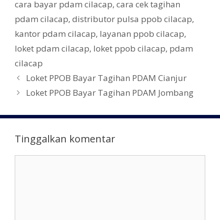
o
a
cara bayar pdam cilacap
,
cara cek tagihan
e
g
o
pdam cilacap
,
distributor pulsa ppob cilacap
,
g
k
kantor pdam cilacap
,
layanan ppob cilacap
,
o
r
loket pdam cilacap
,
loket ppob cilacap
,
pdam
i
cilacap
N
Loket PPOB Bayar Tagihan PDAM Cianjur
a
Loket PPOB Bayar Tagihan PDAM Jombang
v
i
g
Tinggalkan komentar
a
s
K
i
o
T
m
u
e
l
n
i