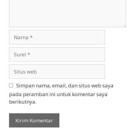
t
s
a
a
r
n
N
a
m
S
a
u
r
S
e
i
l
t
Simpan nama, email, dan situs web saya
u
pada peramban ini untuk komentar saya
s
berikutnya.
w
e
b