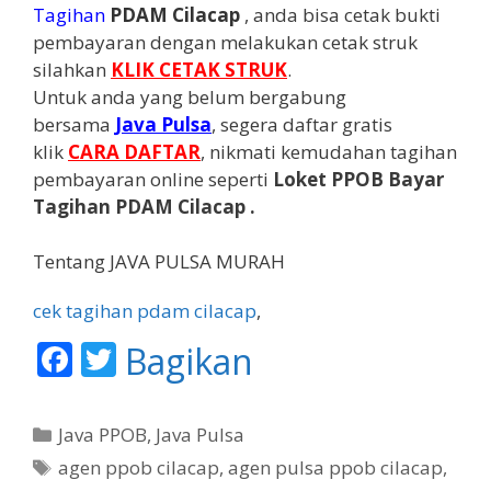
Tagihan
PDAM Cilacap
, anda bisa cetak bukti
pembayaran dengan melakukan cetak struk
silahkan
KLIK CETAK STRUK
.
Untuk anda yang belum bergabung
bersama
Java
Pulsa
, segera daftar gratis
klik
CARA DAFTAR
, nikmati kemudahan tagihan
pembayaran online seperti
Loket PPOB Bayar
Tagihan PDAM Cilacap .
Tentang JAVA PULSA MURAH
cek tagihan pdam cilacap
,
F
T
Bagikan
ac
w
e
itt
K
Java PPOB
,
Java Pulsa
b
er
a
T
agen ppob cilacap
,
agen pulsa ppob cilacap
,
t