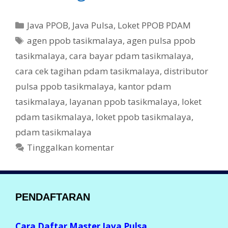
ac
w
e
itt
K
Java PPOB
,
Java Pulsa
,
Loket PPOB PDAM
b
er
a
T
agen ppob tasikmalaya
,
agen pulsa ppob
t
o
a
tasikmalaya
,
cara bayar pdam tasikmalaya
,
e
g
o
cara cek tagihan pdam tasikmalaya
,
distributor
g
k
pulsa ppob tasikmalaya
,
kantor pdam
o
r
tasikmalaya
,
layanan ppob tasikmalaya
,
loket
i
pdam tasikmalaya
,
loket ppob tasikmalaya
,
pdam tasikmalaya
Tinggalkan komentar
PENDAFTARAN
Cara Daftar Master Java Pulsa