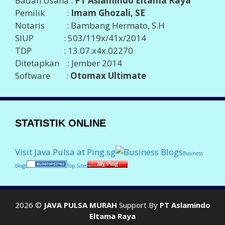
Badan Usaha :
PT Aslamindo Eltama Raya
Pemilik :
Imam Ghozali, SE
Notaris : Bambang Hermato, S.H
SIUP : 503/119x/41x/2014
TDP : 13.07.x4x.02270
Ditetapkan : Jember 2014
Software :
Otomax Ultimate
STATISTIK ONLINE
Visit Java Pulsa at Ping.sg
Business
blogs
Top Sites
2026 ©
JAVA PULSA MURAH
Support By
PT Aslamindo
Eltama Raya