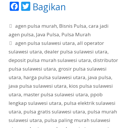
F
T
Bagikan
ac
w
e
itt
K
agen pulsa murah
,
Bisnis Pulsa
,
cara jadi
b
er
a
agen pulsa
,
Java Pulsa
,
Pulsa Murah
t
o
T
agen pulsa sulawesi utara
,
all operator
e
o
a
sulawesi utara
,
dealer pulsa sulawesi utara
,
g
g
k
deposit pulsa murah sulawesi utara
,
distributor
o
r
pulsa sulawesi utara
,
grosir pulsa sulawesi
i
utara
,
harga pulsa sulawesi utara
,
java pulsa
,
java pulsa sulawesi utara
,
kios pulsa sulawesi
utara
,
master pulsa sulawesi utara
,
ppob
lengkap sulawesi utara
,
pulsa elektrik sulawesi
utara
,
pulsa gratis sulawesi utara
,
pulsa murah
sulawesi utara
,
pulsa paling murah sulawesi