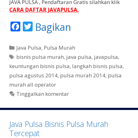
JAVA PULSA , Pendaftaran Gratis silahkan klik
CARA DAFTAR JAVAPULSA
.
F
T
Bagikan
ac
w
e
itt
K
Java Pulsa
,
Pulsa Murah
b
er
a
T
bisnis pulsa murah
,
java pulsa
,
javapulsa
,
t
o
a
keuntungan bisnis pulsa
,
langkah bisnis pulsa
,
e
g
o
pulsa agustus 2014
,
pulsa murah 2014
,
pulsa
g
k
murah all operator
o
r
Tinggalkan komentar
i
Java Pulsa Bisnis Pulsa Murah
Tercepat