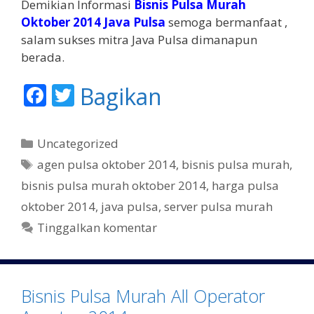
Demikian Informasi
Bisnis Pulsa Murah
Oktober 2014 Java Pulsa
semoga bermanfaat ,
salam sukses mitra Java Pulsa dimanapun
berada.
F
T
Bagikan
ac
w
e
itt
K
Uncategorized
b
er
a
T
agen pulsa oktober 2014
,
bisnis pulsa murah
,
t
o
a
bisnis pulsa murah oktober 2014
,
harga pulsa
e
g
o
oktober 2014
,
java pulsa
,
server pulsa murah
g
k
Tinggalkan komentar
o
r
i
Bisnis Pulsa Murah All Operator