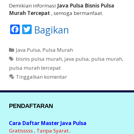
Demikian informasi
Java Pulsa Bisnis Pulsa
Murah Tercepat
, semoga bermanfaat.
F
T
Bagikan
ac
w
e
itt
K
Java Pulsa
,
Pulsa Murah
b
er
a
T
bisnis pulsa murah
,
java pulsa
,
pulsa murah
,
t
o
a
pulsa murah tercepat
e
g
o
Tinggalkan komentar
g
k
o
r
i
PENDAFTARAN
Cara Daftar Master Java Pulsa
Gratisssss , Tanpa Syarat..