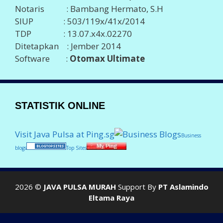
Notaris : Bambang Hermato, S.H
SIUP : 503/119x/41x/2014
TDP : 13.07.x4x.02270
Ditetapkan : Jember 2014
Software :
Otomax Ultimate
STATISTIK ONLINE
Visit Java Pulsa at Ping.sg
Business
blogs
Top Sites
2026 ©
JAVA PULSA MURAH
Support By
PT Aslamindo
Eltama Raya