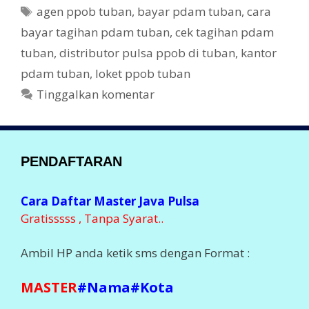
b
er
a
T
agen ppob tuban
,
bayar pdam tuban
,
cara
t
o
a
bayar tagihan pdam tuban
,
cek tagihan pdam
e
g
o
tuban
,
distributor pulsa ppob di tuban
,
kantor
g
k
pdam tuban
,
loket ppob tuban
o
r
Tinggalkan komentar
i
PENDAFTARAN
Cara Daftar Master Java Pulsa
Gratisssss , Tanpa Syarat..
Ambil HP anda ketik sms dengan Format :
MASTER
#Nama#Kota