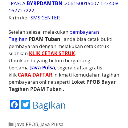
:
PASCA.
BYRPDAMTBN
.206150015007.1234.08
162727222
Kirim ke :
SMS CENTER
Setelah selesai melakukan
pembayaran
Tagihan
PDAM Tuban
, anda bisa cetak bukti
pembayaran dengan melakukan cetak struk
silahkan
KLIK CETAK STRUK
.
Untuk anda yang belum bergabung
bersama
Java
Pulsa
, segera daftar gratis
klik
CARA DAFTAR
, nikmati kemudahan tagihan
pembayaran online seperti
Loket PPOB Bayar
Tagihan PDAM Tuban .
F
T
Bagikan
ac
w
e
itt
K
Java PPOB
,
Java Pulsa