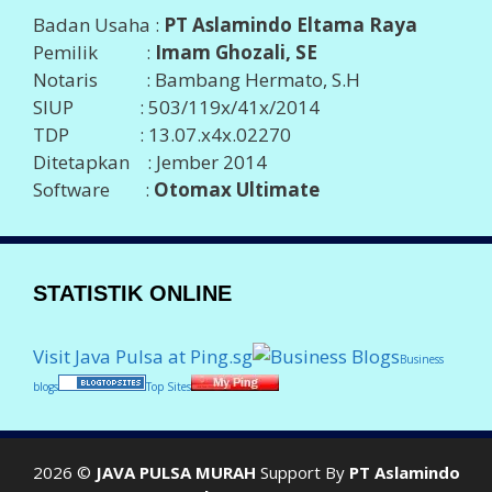
Badan Usaha :
PT Aslamindo Eltama Raya
Pemilik :
Imam Ghozali, SE
Notaris : Bambang Hermato, S.H
SIUP : 503/119x/41x/2014
TDP : 13.07.x4x.02270
Ditetapkan : Jember 2014
Software :
Otomax Ultimate
STATISTIK ONLINE
Visit Java Pulsa at Ping.sg
Business
blogs
Top Sites
2026 ©
JAVA PULSA MURAH
Support By
PT Aslamindo