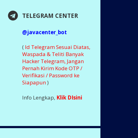
TELEGRAM CENTER
@javacenter_bot
(
Id Telegram Sesuai Diatas,
Waspada & Teliti Banyak
Hacker Telegram, Jangan
Pernah Kirim Kode OTP /
Verifikasi / Password ke
Siapapun
)
Info Lengkap,
Klik DIsini