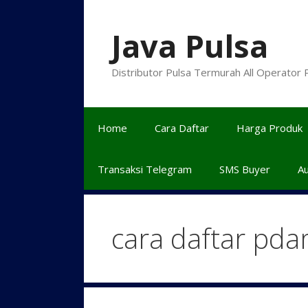
Langsung
ke
Java Pulsa
isi
Distributor Pulsa Termurah All Operator
Home
Cara Daftar
Harga Produk
Transaksi Telegram
SMS Buyer
A
cara daftar pd