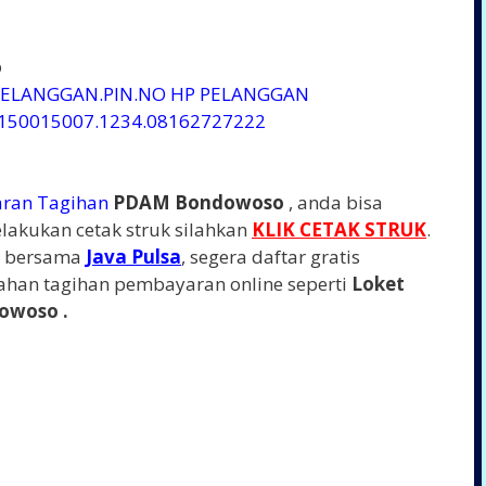
o
PELANGGAN.PIN.NO HP PELANGGAN
6150015007.1234.08162727222
ran Tagihan
PDAM Bondowoso
, anda bisa
akukan cetak struk silahkan
KLIK CETAK STRUK
.
g bersama
Java
Pulsa
, segera daftar gratis
ahan tagihan pembayaran online seperti
Loket
owoso .