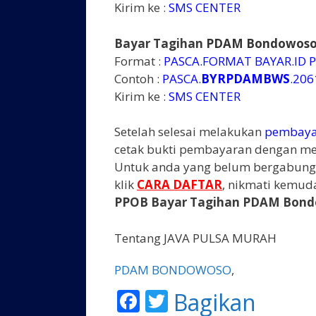
Kirim ke :
SMS CENTER
Bayar Tagihan
PDAM Bondowos
Format :
PASCA.FORMAT BAYAR.ID 
Contoh :
PASCA.
BYRPDAMBWS
.20
Kirim ke :
SMS CENTER
Setelah selesai melakukan
pembaya
cetak bukti pembayaran dengan mel
Untuk anda yang belum bergabun
klik
CARA DAFTAR
, nikmati kemud
PPOB Bayar Tagihan PDAM Bond
Tentang JAVA PULSA MURAH
PDAM BONDOWOSO
,
F
T
Bagikan