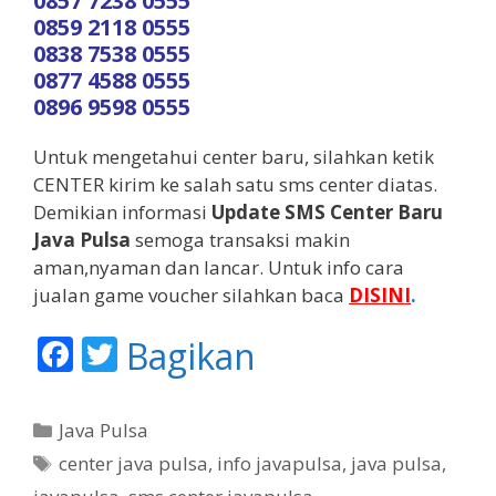
0857 7238 0555
0859 2118 0555
0838 7538 0555
0877 4588 0555
0896 9598 0555
Untuk mengetahui center baru, silahkan ketik
CENTER kirim ke salah satu sms center diatas.
Demikian informasi
Update SMS Center Baru
Java Pulsa
semoga transaksi makin
aman,nyaman dan lancar. Untuk info cara
jualan game voucher silahkan baca
DISINI
.
F
T
Bagikan
ac
w
e
itt
K
Java Pulsa
b
er
a
T
center java pulsa
,
info javapulsa
,
java pulsa
,
t
o
a