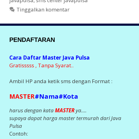
javapulsa
,
sms center javapulsa
e
g
o
Tinggalkan komentar
g
k
o
r
i
PENDAFTARAN
Cara Daftar Master Java Pulsa
Gratisssss , Tanpa Syarat..
Ambil HP anda ketik sms dengan Format :
MASTER
#Nama#Kota
harus dengan kata
MASTER
ya….
supaya dapat harga master termurah dari Java
Pulsa
Contoh: