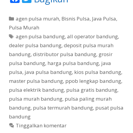
ac
w
e
itt
K
agen pulsa murah
,
Bisnis Pulsa
,
Java Pulsa
,
b
er
a
Pulsa Murah
t
o
T
agen pulsa bandung
,
all operator bandung
,
e
o
a
dealer pulsa bandung
,
deposit pulsa murah
g
g
k
bandung
,
distributor pulsa bandung
,
grosir
o
r
pulsa bandung
,
harga pulsa bandung
,
java
i
pulsa
,
java pulsa bandung
,
kios pulsa bandung
,
master pulsa bandung
,
ppob lengkap bandung
,
pulsa elektrik bandung
,
pulsa gratis bandung
,
pulsa murah bandung
,
pulsa paling murah
bandung
,
pulsa termurah bandung
,
pusat pulsa
bandung
Tinggalkan komentar