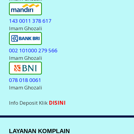
078 018 0061
Imam Ghozali
Info Deposit Klik
DISINI
LAYANAN KOMPLAIN
Komplain Via Telpon
088 150 80555
0823 23 700555
Komplain Via WhatsApp
0823 23 700555