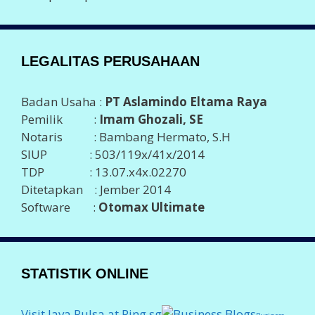
TDP : 13.07.x4x.02270
Ditetapkan : Jember 2014
Software :
Otomax Ultimate
STATISTIK ONLINE
Visit Java Pulsa at Ping.sg
Business
blogs
Top Sites
2026 ©
JAVA PULSA MURAH
Support By
PT Aslamindo
Eltama Raya