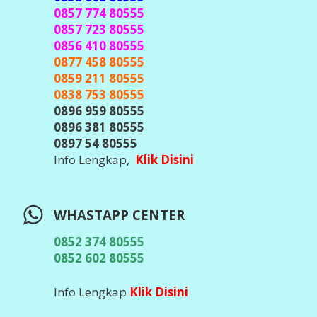
WHASTAPP CENTER
0852 374 80555
0852 602 80555
Info Lengkap
Klik Disini
TELEGRAM CENTER
@javacenter_bot
(
Id Telegram Sesuai Diatas, Waspada &
Teliti Banyak Hacker Telegram, Jangan
Pernah Kirim Kode OTP / Verifikasi /