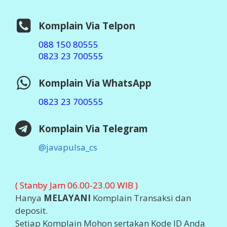
Komplain Via Telegram
@javapulsa_cs
( Stanby Jam 06.00-23.00 WIB )
Hanya
MELAYANI
Komplain Transaksi dan
deposit.
Setiap Komplain Mohon sertakan Kode ID Anda
LEGALITAS PERUSAHAAN
Badan Usaha :
PT Aslamindo Eltama Raya
Pemilik :
Imam Ghozali, SE
Notaris : Bambang Hermato, S.H
SIUP : 503/119x/41x/2014