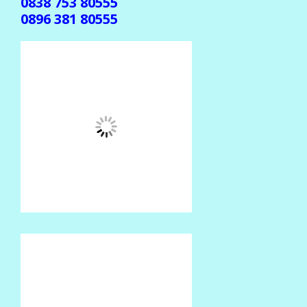
0838 753 80555
0896 381 80555
(Jika gak ada balasan, mohon dikirim ulang ke
center beda )