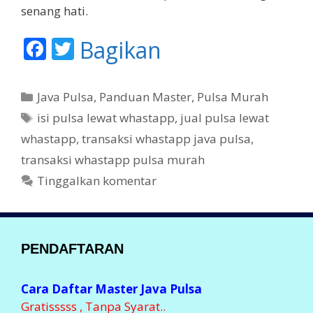
senang hati.
F
T
Bagikan
ac
w
e
itt
K
Java Pulsa
,
Panduan Master
,
Pulsa Murah
b
er
a
T
isi pulsa lewat whastapp
,
jual pulsa lewat
t
o
a
whastapp
,
transaksi whastapp java pulsa
,
e
g
o
transaksi whastapp pulsa murah
g
k
Tinggalkan komentar
o
r
i
PENDAFTARAN
Cara Daftar Master Java Pulsa
Gratisssss , Tanpa Syarat..