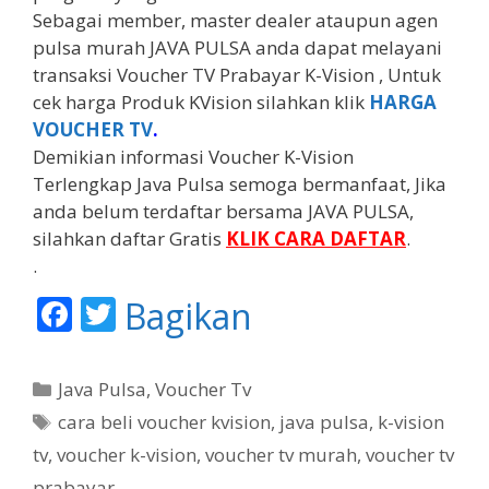
Sebagai member, master dealer ataupun agen
pulsa murah JAVA PULSA anda dapat melayani
transaksi Voucher TV Prabayar K-Vision , Untuk
cek harga Produk KVision silahkan klik
HARGA
VOUCHER TV
.
Demikian informasi Voucher K-Vision
Terlengkap Java Pulsa semoga bermanfaat, Jika
anda belum terdaftar bersama JAVA PULSA,
silahkan daftar Gratis
KLIK CARA DAFTAR
.
.
F
T
Bagikan
ac
w
e
itt
K
Java Pulsa
,
Voucher Tv
b
er
a
T
cara beli voucher kvision
,
java pulsa
,
k-vision
t
o
a
tv
,
voucher k-vision
,
voucher tv murah
,
voucher tv
e
g
o
prabayar