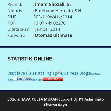
Pemilik :
Imam Ghozali, SE
Notaris : Bambang Hermato, S.H
SIUP : 503/119x/41x/2014
TDP : 13.07.x4x.02270
Ditetapkan : Jember 2014
Software :
Otomax Ultimate
STATISTIK ONLINE
Visit Java Pulsa at Ping.sg
Business
blogs
Top Sites
2026 ©
JAVA PULSA MURAH
Support By
PT Aslamindo
Eltama Raya