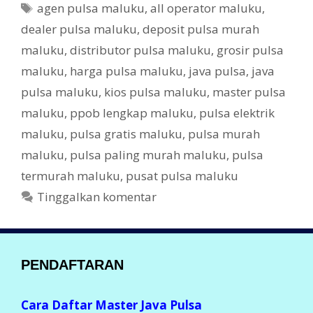
o
T
agen pulsa maluku
,
all operator maluku
,
e
o
a
dealer pulsa maluku
,
deposit pulsa murah
g
g
k
maluku
,
distributor pulsa maluku
,
grosir pulsa
o
r
maluku
,
harga pulsa maluku
,
java pulsa
,
java
i
pulsa maluku
,
kios pulsa maluku
,
master pulsa
maluku
,
ppob lengkap maluku
,
pulsa elektrik
maluku
,
pulsa gratis maluku
,
pulsa murah
maluku
,
pulsa paling murah maluku
,
pulsa
termurah maluku
,
pusat pulsa maluku
Tinggalkan komentar
PENDAFTARAN
Cara Daftar Master Java Pulsa