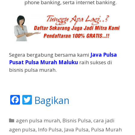
phone banking, serta internet banking.
Segera bergabung bersama kami
Java Pulsa
Pusat Pulsa Murah Maluku
raih sukses di
bisnis pulsa murah.
F
T
Bagikan
ac
w
e
itt
K
agen pulsa murah
,
Bisnis Pulsa
,
cara jadi
b
er
a
agen pulsa
,
Info Pulsa
,
Java Pulsa
,
Pulsa Murah
t