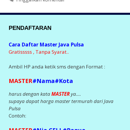
k
o
r
i
PENDAFTARAN
Cara Daftar Master Java Pulsa
Gratisssss , Tanpa Syarat..
Ambil HP anda ketik sms dengan Format :
MASTER
#Nama#Kota
harus dengan kata
MASTER
ya….
supaya dapat harga master termurah dari Java
Pulsa
Contoh: