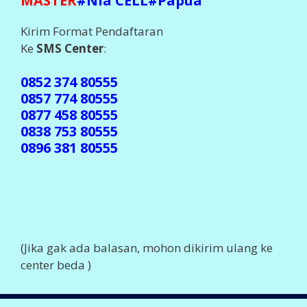
MASTER
#Nia CELL#Papua
Kirim Format Pendaftaran
Ke
SMS Center
:
0852 374 80555
0857 774 80555
0877 458 80555
0838 753 80555
0896 381 80555
(Jika gak ada balasan, mohon dikirim ulang ke
center beda )