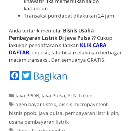
khawatir jika memerlukan saldo
kapanpun.
Transaksi pun dapat dilakukan 24 jam.
Anda tertarik memulai
Bisnis Usaha
Pembayaran Listrik Di Java Pulsa
?? Cukup
lakukan pendaftaran silahkan
KLIK CARA
DAFTAR
, deposit, lalu bisa melakukan berbagai
macam transaksi, Dan semuanya GRATIS.
F
T
Bagikan
ac
w
e
itt
K
Java PPOB
,
Java Pulsa
,
PLN Token
b
er
a
T
agen bayar listrik
,
bisnis micropayment
,
t
o
a
bisnis ppob
,
java pulsa
,
pembayaran listrik pln
,
e
g
o
usaha pembayaran listrik
g
Tinggalkan komentar