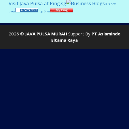
Visit Java Pulsa at Ping.sg
Business
blogs
Top Sites
2026 ©
JAVA PULSA MURAH
Support By
PT Aslamindo
Eltama Raya