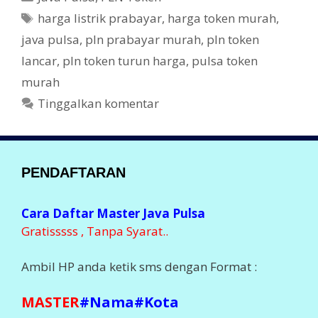
b
er
a
T
harga listrik prabayar
,
harga token murah
,
t
o
a
java pulsa
,
pln prabayar murah
,
pln token
e
g
o
lancar
,
pln token turun harga
,
pulsa token
g
k
murah
o
r
Tinggalkan komentar
i
PENDAFTARAN
Cara Daftar Master Java Pulsa
Gratisssss , Tanpa Syarat..
Ambil HP anda ketik sms dengan Format :
MASTER
#Nama#Kota