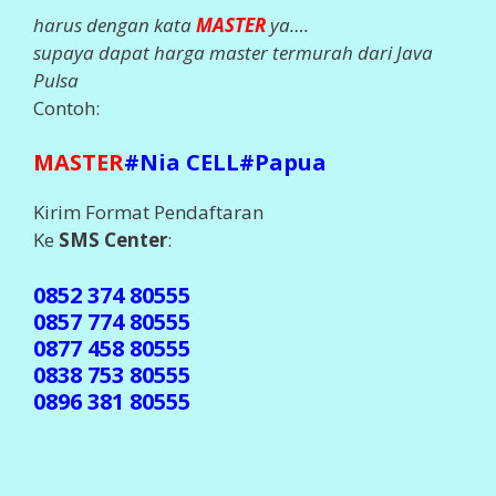
harus dengan kata
MASTER
ya….
supaya dapat harga master termurah dari Java
Pulsa
Contoh:
MASTER
#Nia CELL#Papua
Kirim Format Pendaftaran
Ke
SMS Center
:
0852 374 80555
0857 774 80555
0877 458 80555
0838 753 80555
0896 381 80555