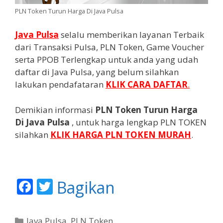
PLN Token Turun Harga Di Java Pulsa
Java Pulsa
selalu memberikan layanan Terbaik
dari Transaksi Pulsa, PLN Token, Game Voucher
serta PPOB Terlengkap untuk anda yang udah
daftar di Java Pulsa, yang belum silahkan
lakukan pendafataran
KLIK CARA DAFTAR
.
Demikian informasi
PLN Token Turun Harga
Di Java Pulsa
, untuk harga lengkap PLN TOKEN
silahkan
KLIK HARGA PLN TOKEN MURAH
.
F
T
Bagikan
ac
w
e
itt
K
Java Pulsa
,
PLN Token