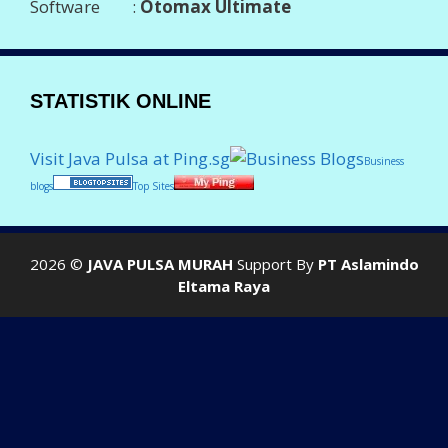
Software :
Otomax Ultimate
STATISTIK ONLINE
Visit Java Pulsa at Ping.sg
Business
blogs
Top Sites
2026 ©
JAVA PULSA MURAH
Support By
PT Aslamindo
Eltama Raya