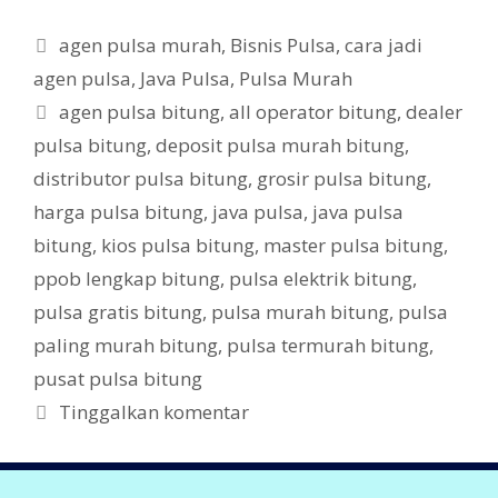
ac
w
e
itt
K
agen pulsa murah
,
Bisnis Pulsa
,
cara jadi
b
er
a
agen pulsa
,
Java Pulsa
,
Pulsa Murah
t
o
T
agen pulsa bitung
,
all operator bitung
,
dealer
e
o
a
pulsa bitung
,
deposit pulsa murah bitung
,
g
g
k
distributor pulsa bitung
,
grosir pulsa bitung
,
o
r
harga pulsa bitung
,
java pulsa
,
java pulsa
i
bitung
,
kios pulsa bitung
,
master pulsa bitung
,
ppob lengkap bitung
,
pulsa elektrik bitung
,
pulsa gratis bitung
,
pulsa murah bitung
,
pulsa
paling murah bitung
,
pulsa termurah bitung
,
pusat pulsa bitung
Tinggalkan komentar