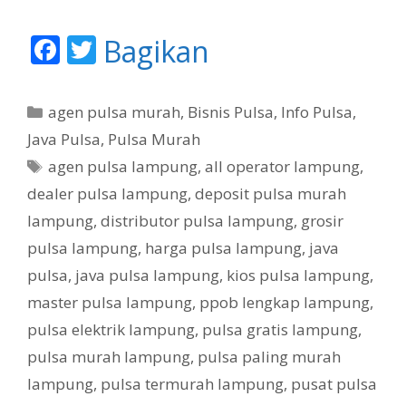
F
T
Bagikan
ac
w
e
itt
K
agen pulsa murah
,
Bisnis Pulsa
,
Info Pulsa
,
b
er
a
Java Pulsa
,
Pulsa Murah
t
o
T
agen pulsa lampung
,
all operator lampung
,
e
o
a
dealer pulsa lampung
,
deposit pulsa murah
g
g
k
lampung
,
distributor pulsa lampung
,
grosir
o
r
pulsa lampung
,
harga pulsa lampung
,
java
i
pulsa
,
java pulsa lampung
,
kios pulsa lampung
,
master pulsa lampung
,
ppob lengkap lampung
,
pulsa elektrik lampung
,
pulsa gratis lampung
,
pulsa murah lampung
,
pulsa paling murah
lampung
,
pulsa termurah lampung
,
pusat pulsa