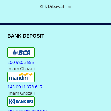
Klik Dibawah Ini
BANK DEPOSIT
200 980 5555
Imam Ghozali
143 0011 378 617
Imam Ghozali