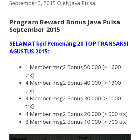
September 3, 2015
Oleh
Java Pulsa
Program Reward Bonus Java Pulsa
September 2015
SELAMAT kpd Pemenang 20 TOP TRANSAKSI
AGUSTUS 2015:
1 Member msg2 Bonus 50.000 [> 1600
trx]
4 Member msg2 Bonus 40.000 [> 1300
trx]
3 Member msg2 Bonus 30.000 [> 1000
trx]
4 Member msg2 Bonus 20.000 [> 900 trx]
8 Member msg2 Bonus 10.000 [> 700 trx]