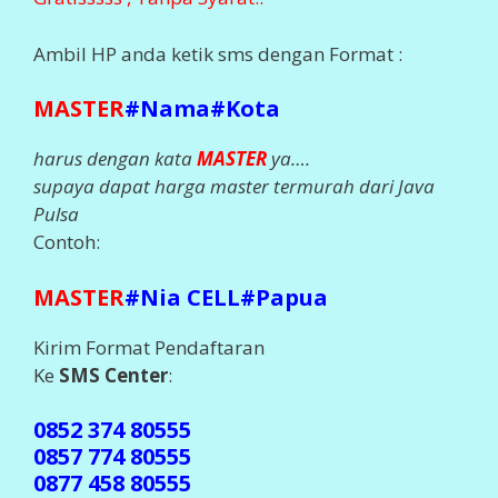
Ambil HP anda ketik sms dengan Format :
MASTER
#Nama#Kota
harus dengan kata
MASTER
ya….
supaya dapat harga master termurah dari Java
Pulsa
Contoh:
MASTER
#Nia CELL#Papua
Kirim Format Pendaftaran
Ke
SMS Center
:
0852 374 80555
0857 774 80555
0877 458 80555