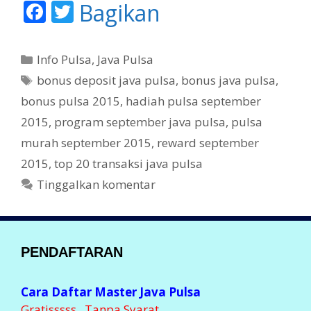
F
T
Bagikan
ac
w
e
itt
K
Info Pulsa
,
Java Pulsa
b
er
a
T
bonus deposit java pulsa
,
bonus java pulsa
,
t
o
a
bonus pulsa 2015
,
hadiah pulsa september
e
g
o
2015
,
program september java pulsa
,
pulsa
g
k
murah september 2015
,
reward september
o
r
2015
,
top 20 transaksi java pulsa
i
Tinggalkan komentar
PENDAFTARAN
Cara Daftar Master Java Pulsa
Gratisssss , Tanpa Syarat..