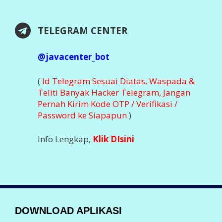
TELEGRAM CENTER
@javacenter_bot
(
Id Telegram Sesuai Diatas, Waspada &
Teliti Banyak Hacker Telegram, Jangan
Pernah Kirim Kode OTP / Verifikasi /
Password ke Siapapun
)
Info Lengkap,
Klik DIsini
DOWNLOAD APLIKASI