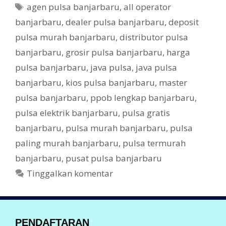
t
o
T
agen pulsa banjarbaru
,
all operator
e
o
a
banjarbaru
,
dealer pulsa banjarbaru
,
deposit
g
g
k
pulsa murah banjarbaru
,
distributor pulsa
o
r
banjarbaru
,
grosir pulsa banjarbaru
,
harga
i
pulsa banjarbaru
,
java pulsa
,
java pulsa
banjarbaru
,
kios pulsa banjarbaru
,
master
pulsa banjarbaru
,
ppob lengkap banjarbaru
,
pulsa elektrik banjarbaru
,
pulsa gratis
banjarbaru
,
pulsa murah banjarbaru
,
pulsa
paling murah banjarbaru
,
pulsa termurah
banjarbaru
,
pusat pulsa banjarbaru
Tinggalkan komentar
PENDAFTARAN