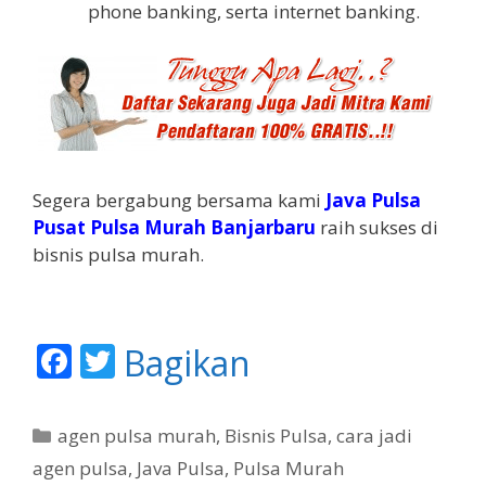
phone banking, serta internet banking.
Segera bergabung bersama kami
Java Pulsa
Pusat Pulsa Murah Banjarbaru
raih sukses di
bisnis pulsa murah.
F
T
Bagikan
ac
w
e
itt
K
agen pulsa murah
,
Bisnis Pulsa
,
cara jadi
b
er
a
agen pulsa
,
Java Pulsa
,
Pulsa Murah