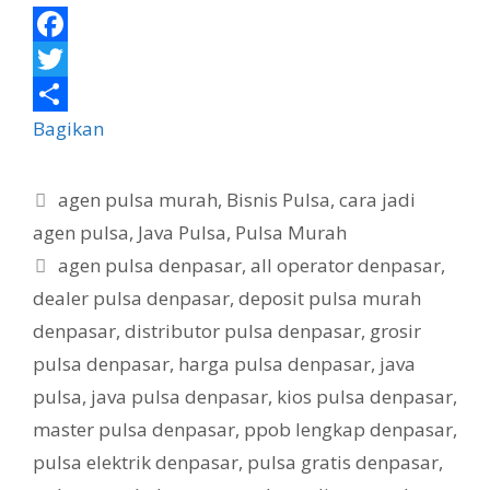
F
a
T
c
w
Bagikan
e
i
K
b
t
agen pulsa murah
,
Bisnis Pulsa
,
cara jadi
a
agen pulsa
,
Java Pulsa
,
Pulsa Murah
o
t
t
T
agen pulsa denpasar
,
all operator denpasar
,
o
e
e
a
dealer pulsa denpasar
,
deposit pulsa murah
k
r
g
g
denpasar
,
distributor pulsa denpasar
,
grosir
o
r
pulsa denpasar
,
harga pulsa denpasar
,
java
i
pulsa
,
java pulsa denpasar
,
kios pulsa denpasar
,
master pulsa denpasar
,
ppob lengkap denpasar
,
pulsa elektrik denpasar
,
pulsa gratis denpasar
,