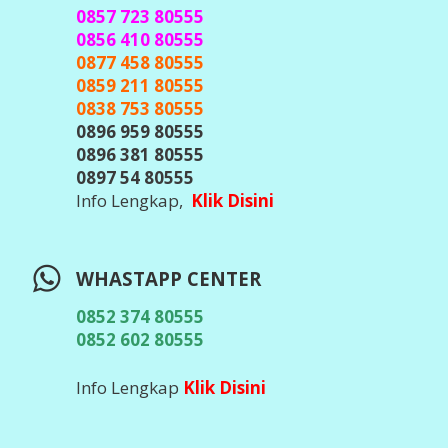
TELEGRAM CENTER
@javacenter_bot
(
Id Telegram Sesuai Diatas, Waspada &
Teliti Banyak Hacker Telegram, Jangan
Pernah Kirim Kode OTP / Verifikasi /
Password ke Siapapun
)
Info Lengkap,
Klik DIsini
DOWNLOAD APLIKASI