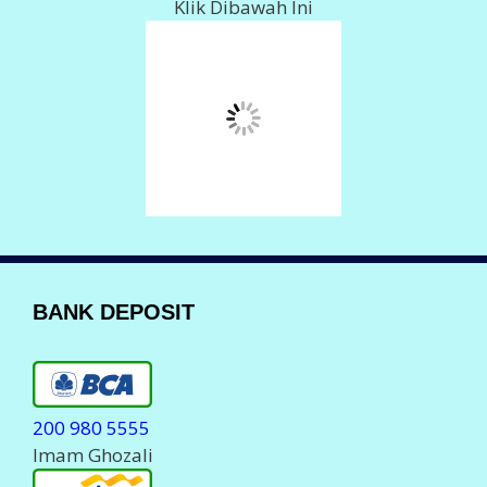
078 018 0061
Imam Ghozali
Info Deposit Klik
DISINI
LAYANAN KOMPLAIN
Komplain Via Telpon
088 150 80555
0823 23 700555
Komplain Via WhatsApp