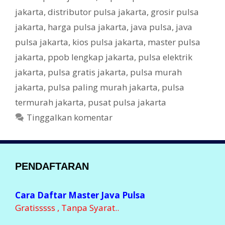
g
g
k
jakarta
,
distributor pulsa jakarta
,
grosir pulsa
o
r
jakarta
,
harga pulsa jakarta
,
java pulsa
,
java
i
pulsa jakarta
,
kios pulsa jakarta
,
master pulsa
jakarta
,
ppob lengkap jakarta
,
pulsa elektrik
jakarta
,
pulsa gratis jakarta
,
pulsa murah
jakarta
,
pulsa paling murah jakarta
,
pulsa
termurah jakarta
,
pusat pulsa jakarta
Tinggalkan komentar
PENDAFTARAN
Cara Daftar Master Java Pulsa
Gratisssss , Tanpa Syarat..