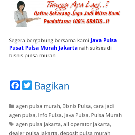
Segera bergabung bersama kami
Java Pulsa
Pusat Pulsa Murah Jakarta
raih sukses di
bisnis pulsa murah.
F
T
Bagikan
ac
w
e
itt
K
agen pulsa murah
,
Bisnis Pulsa
,
cara jadi
b
er
a
agen pulsa
,
Info Pulsa
,
Java Pulsa
,
Pulsa Murah
t
o
T
agen pulsa jakarta
,
all operator jakarta
,
e
o
a
dealer pulsa jakarta
,
deposit pulsa murah