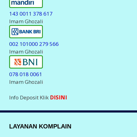
0823 23 700555
Komplain Via Telegram
@javapulsa_cs
( Stanby Jam 06.00-23.00 WIB )
Hanya
MELAYANI
Komplain Transaksi dan
deposit.
Setiap Komplain Mohon sertakan Kode ID Anda
LEGALITAS PERUSAHAAN
Badan Usaha :
PT Aslamindo Eltama Raya
Pemilik :
Imam Ghozali, SE
Notaris : Bambang Hermato, S.H