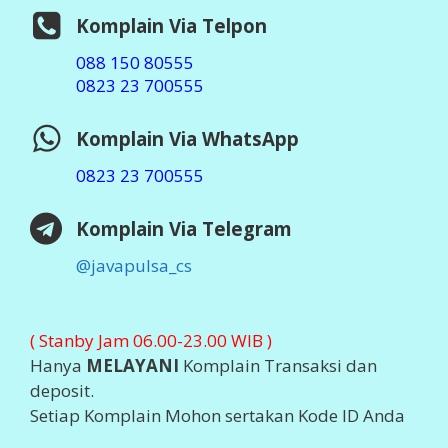
SIUP : 503/119x/41x/2014
TDP : 13.07.x4x.02270
Ditetapkan : Jember 2014
Software :
Otomax Ultimate
STATISTIK ONLINE
Visit Java Pulsa at Ping.sg
Business
blogs
Top Sites
2026 ©
JAVA PULSA MURAH
Support By
PT Aslamindo
Eltama Raya