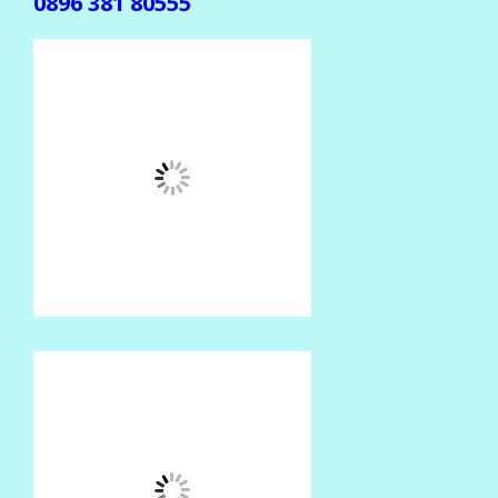
0896 381 80555
(Jika gak ada balasan, mohon dikirim ulang ke
center beda )
CENTER TRANSAKSI
SMS CENTER
0852 374 80555
0852 602 80555
0857 774 80555