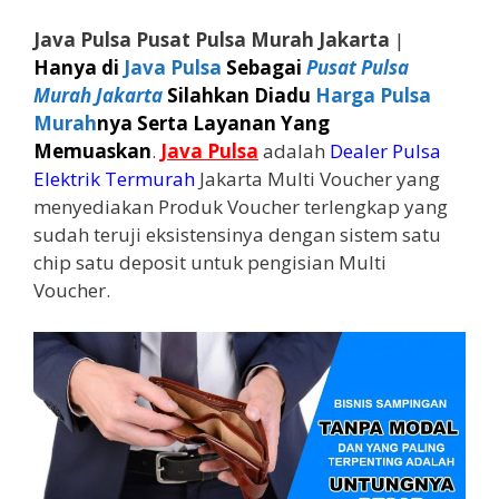
Java Pulsa Pusat Pulsa Murah Jakarta
|
Hanya di
Java Pulsa
Sebagai
Pusat Pulsa
Murah Jakarta
Silahkan Diadu
Harga Pulsa
Murah
nya Serta Layanan Yang
Memuaskan
.
Java Pulsa
adalah
Dealer Pulsa
Elektrik Termurah
Jakarta Multi Voucher yang
menyediakan Produk Voucher terlengkap yang
sudah teruji eksistensinya dengan sistem satu
chip satu deposit untuk pengisian Multi
Voucher.