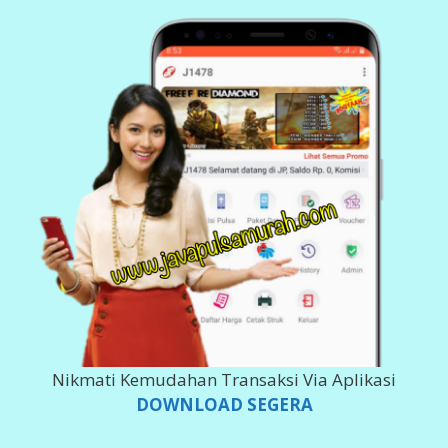
BANK DEPOSIT
200 980 5555
Imam Ghozali
143 0011 378 617
Imam Ghozali
002 101000 279 566
Imam Ghozali