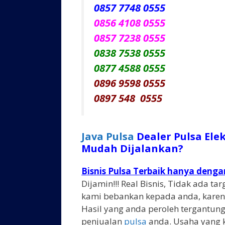
0857 7748 0555
0856 4108 0555
0857 7238 0555
0838 7538 0555
0877 4588 0555
0896 9598 0555
0897 548 0555
Java Pulsa
Dealer Pulsa Ele
Mudah Dijalankan?
Bisnis Pulsa Terbaik hanya deng
Dijamin!!! Real Bisnis, Tidak ada t
kami bebankan kepada anda, karen
Hasil yang anda peroleh tergantung
penjualan
pulsa
anda. Usaha yang 