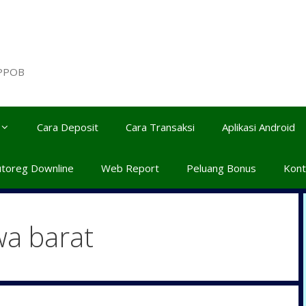
 PPOB
Cara Deposit
Cara Transaksi
Aplikasi Android
utoreg Downline
Web Report
Peluang Bonus
Kont
wa barat