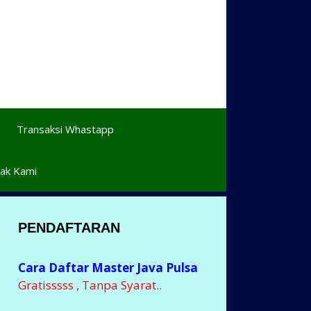
Transaksi Whastapp
ak Kami
PENDAFTARAN
Cara Daftar Master Java Pulsa
Gratisssss , Tanpa Syarat..