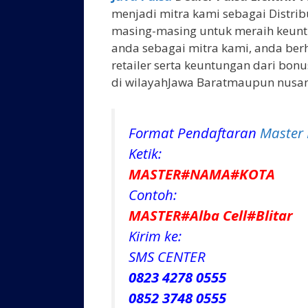
menjadi mitra kami sebagai Distrib
masing-masing untuk meraih keunt
anda sebagai mitra kami, anda be
retailer serta keuntungan dari bon
di wilayahJawa Baratmaupun nusan
Format Pendaftaran
Master 
Ketik:
MASTER#NAMA#KOTA
Contoh:
MASTER#Alba Cell#Blitar
Kirim ke:
SMS CENTER
0823 4278 0555
0852 3748 0555