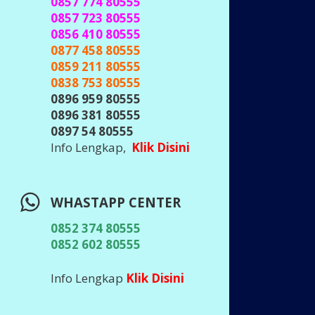
0857 774 80555
0857 723 80555
0856 410 80555
0877 458 80555
0859 211 80555
0838 753 80555
0896 959 80555
0896 381 80555
0897 54 80555
Info Lengkap,
Klik Disini
WHASTAPP CENTER
0852 374 80555
0852 602 80555
Info Lengkap
Klik Disini