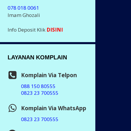
078 018 0061
Imam Ghozali
Info Deposit Klik
DISINI
LAYANAN KOMPLAIN
Komplain Via Telpon
088 150 80555
0823 23 700555
Komplain Via WhatsApp
0823 23 700555