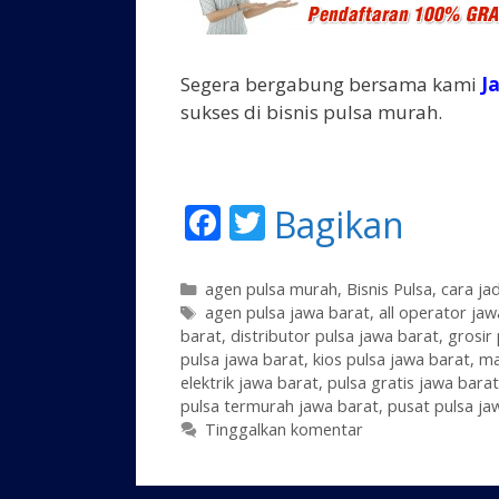
Segera bergabung bersama kami
J
sukses di bisnis pulsa murah.
F
T
Bagikan
ac
w
e
itt
K
agen pulsa murah
,
Bisnis Pulsa
,
cara ja
a
T
agen pulsa jawa barat
,
all operator jaw
b
er
barat
t
a
,
distributor pulsa jawa barat
,
grosir
o
pulsa jawa barat
e
g
,
kios pulsa jawa barat
,
ma
elektrik jawa barat
g
,
pulsa gratis jawa barat
o
pulsa termurah jawa barat
o
,
pusat pulsa ja
k
r
Tinggalkan komentar
i