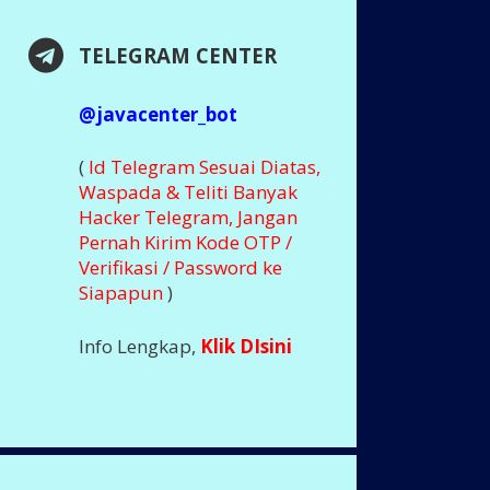
TELEGRAM CENTER
@javacenter_bot
(
Id Telegram Sesuai Diatas,
Waspada & Teliti Banyak
Hacker Telegram, Jangan
Pernah Kirim Kode OTP /
Verifikasi / Password ke
Siapapun
)
Info Lengkap,
Klik DIsini