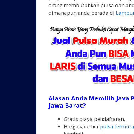
orang membutuhkan pulsa dan and
dimanapun anda berada di
Lampu
Alasan Anda Memilih Java P
Jawa Barat?
Gratis biaya pendaftaran.
Harga voucher
pulsa termur
kembali.