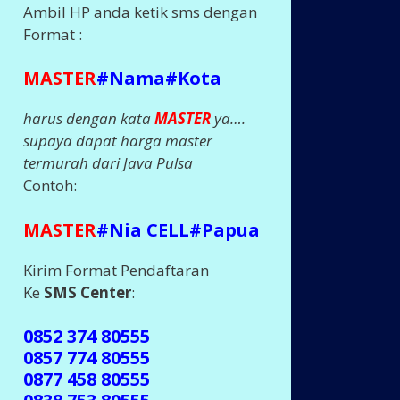
Ambil HP anda ketik sms dengan
Format :
MASTER
#Nama#Kota
harus dengan kata
MASTER
ya….
supaya dapat harga master
termurah dari Java Pulsa
Contoh:
MASTER
#Nia CELL#Papua
Kirim Format Pendaftaran
Ke
SMS Center
:
0852 374 80555
0857 774 80555
0877 458 80555