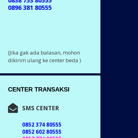
0838 753 80555
0896 381 80555
(Jika gak ada balasan, mohon
dikirim ulang ke center beda )
CENTER TRANSAKSI
SMS CENTER
0852 374 80555
0852 602 80555