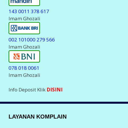
Komplain Via Telegram
@javapulsa_cs
( Stanby Jam 06.00-23.00 WIB )
Hanya
MELAYANI
Komplain Transaksi dan
deposit.
Setiap Komplain Mohon sertakan Kode ID Anda
LEGALITAS PERUSAHAAN
Badan Usaha :
PT Aslamindo Eltama Raya
Pemilik :
Imam Ghozali, SE
Notaris : Bambang Hermato, S.H