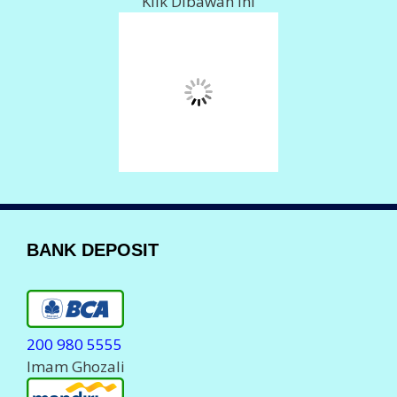
078 018 0061
Imam Ghozali
Info Deposit Klik
DISINI
LAYANAN KOMPLAIN
Komplain Via Telpon
088 150 80555
0823 23 700555
Komplain Via WhatsApp
0823 23 700555