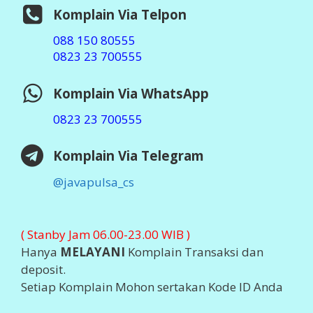
SIUP : 503/119x/41x/2014
TDP : 13.07.x4x.02270
Ditetapkan : Jember 2014
Software :
Otomax Ultimate
STATISTIK ONLINE
Visit Java Pulsa at Ping.sg
Business
blogs
Top Sites
2026 ©
JAVA PULSA MURAH
Support By
PT Aslamindo
Eltama Raya