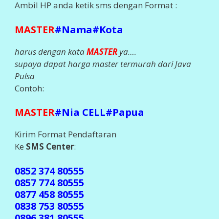
Ambil HP anda ketik sms dengan Format :
MASTER
#Nama#Kota
harus dengan kata
MASTER
ya….
supaya dapat harga master termurah dari Java
Pulsa
Contoh:
MASTER
#Nia CELL#Papua
Kirim Format Pendaftaran
Ke
SMS Center
:
0852 374 80555
0857 774 80555
0877 458 80555
0838 753 80555
0896 381 80555