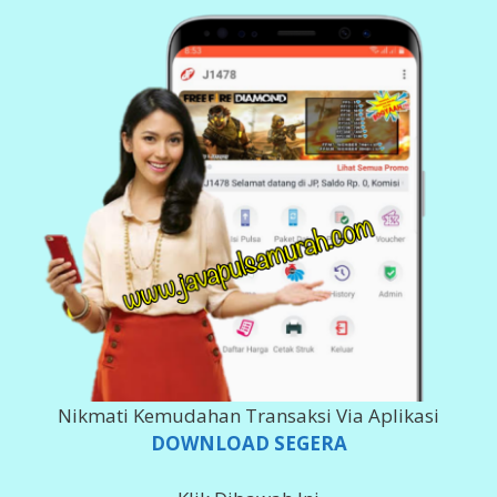
BANK DEPOSIT
200 980 5555
Imam Ghozali
143 0011 378 617
Imam Ghozali
002 101000 279 566
Imam Ghozali