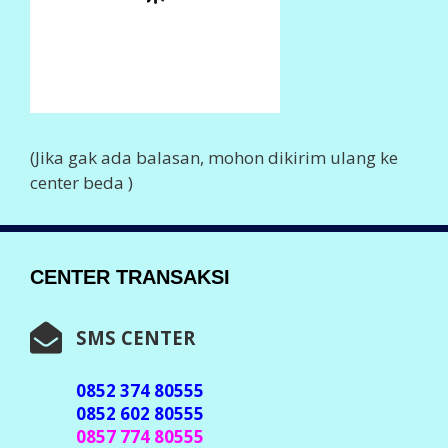
0856 410 80555
0877 458 80555
0859 211 80555
0838 753 80555
0896 959 80555
0896 381 80555
0897 54 80555
Info Lengkap,
Klik Disini
WHASTAPP CENTER
0852 374 80555
0852 602 80555
Info Lengkap
Klik Disini