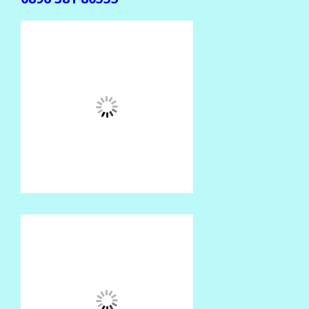
(Jika gak ada balasan, mohon dikirim ulang ke
center beda )
CENTER TRANSAKSI
SMS CENTER
0852 374 80555
0852 602 80555
0857 774 80555
0857 723 80555