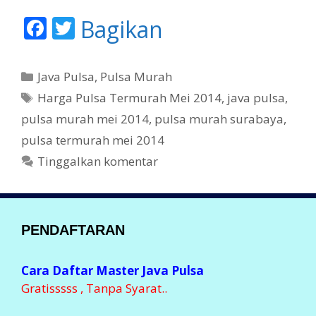
F
T
Bagikan
ac
w
e
itt
K
Java Pulsa
,
Pulsa Murah
b
er
a
T
Harga Pulsa Termurah Mei 2014
,
java pulsa
,
t
o
a
pulsa murah mei 2014
,
pulsa murah surabaya
,
e
g
o
pulsa termurah mei 2014
g
k
Tinggalkan komentar
o
r
i
PENDAFTARAN
Cara Daftar Master Java Pulsa
Gratisssss , Tanpa Syarat..