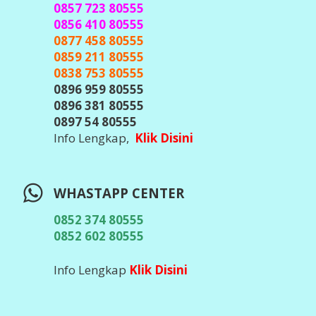
TELEGRAM CENTER
@javacenter_bot
(
Id Telegram Sesuai Diatas, Waspada &
Teliti Banyak Hacker Telegram, Jangan
Pernah Kirim Kode OTP / Verifikasi /
Password ke Siapapun
)
Info Lengkap,
Klik DIsini
DOWNLOAD APLIKASI