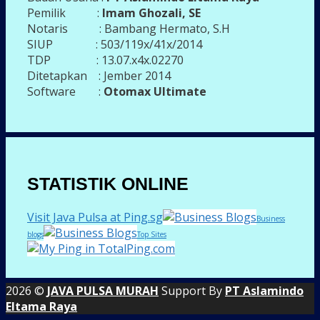
Pemilik :
Imam Ghozali, SE
Notaris : Bambang Hermato, S.H
SIUP : 503/119x/41x/2014
TDP : 13.07.x4x.02270
Ditetapkan : Jember 2014
Software :
Otomax Ultimate
STATISTIK ONLINE
Visit Java Pulsa at Ping.sg
Business
blogs
Top Sites
2026 ©
JAVA PULSA MURAH
Support By
PT Aslamindo
Eltama Raya