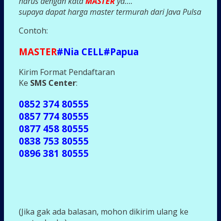
harus dengan kata
MASTER
ya….
supaya dapat harga master termurah dari Java Pulsa
Contoh:
MASTER
#Nia CELL#Papua
Kirim Format Pendaftaran
Ke
SMS Center
:
0852 374 80555
0857 774 80555
0877 458 80555
0838 753 80555
0896 381 80555
(Jika gak ada balasan, mohon dikirim ulang ke