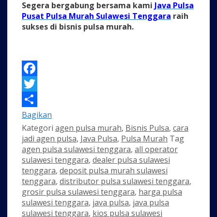
Segera bergabung bersama kami
Java Pulsa
Pusat Pulsa Murah Sulawesi Tenggara
raih
sukses di bisnis pulsa murah.
Facebook
Twitter
Bagikan
Kategori
agen pulsa murah
,
Bisnis Pulsa
,
cara
jadi agen pulsa
,
Java Pulsa
,
Pulsa Murah
Tag
agen pulsa sulawesi tenggara
,
all operator
sulawesi tenggara
,
dealer pulsa sulawesi
tenggara
,
deposit pulsa murah sulawesi
tenggara
,
distributor pulsa sulawesi tenggara
,
grosir pulsa sulawesi tenggara
,
harga pulsa
sulawesi tenggara
,
java pulsa
,
java pulsa
sulawesi tenggara
,
kios pulsa sulawesi