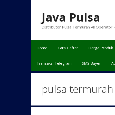
Langsung
ke
Java Pulsa
isi
Distributor Pulsa Termurah All Operator
Home
Cara Daftar
Harga Produk
Transaksi Telegram
SMS Buyer
A
pulsa termurah