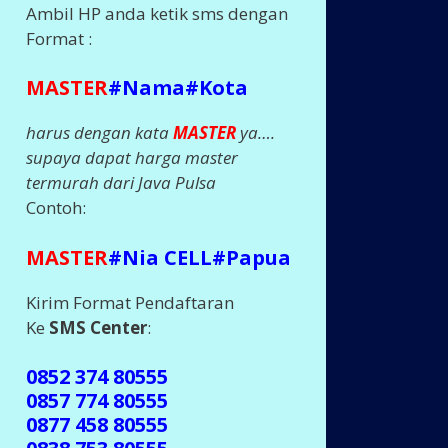
Ambil HP anda ketik sms dengan
Format :
MASTER
#Nama#Kota
harus dengan kata
MASTER
ya….
supaya dapat harga master
termurah dari Java Pulsa
Contoh:
MASTER
#Nia CELL#Papua
Kirim Format Pendaftaran
Ke
SMS Center
:
0852 374 80555
0857 774 80555
0877 458 80555