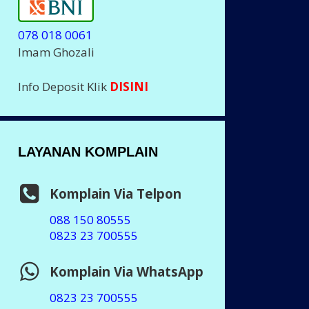
078 018 0061
Imam Ghozali
Info Deposit Klik
DISINI
LAYANAN KOMPLAIN
Komplain Via Telpon
088 150 80555
0823 23 700555
Komplain Via WhatsApp
0823 23 700555