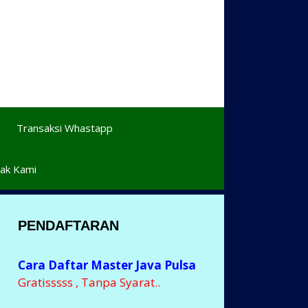
Transaksi Whastapp
ak Kami
PENDAFTARAN
Cara Daftar Master Java Pulsa
Gratisssss , Tanpa Syarat..