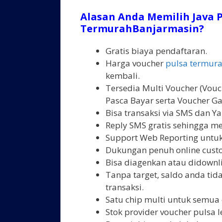
Alasan Anda Memilih Java P
TermurahBanjarmasin?
Gratis biaya pendaftaran.
Harga voucher
pulsa termur
kembali.
Tersedia Multi Voucher (Vouch
Pasca Bayar serta Voucher Ga
Bisa transaksi via SMS dan Y
Reply SMS gratis sehingga m
Support Web Reporting untuk
Dukungan penuh online custo
Bisa diagenkan atau didown
Tanpa target, saldo anda ti
transaksi.
Satu chip multi untuk semua 
Stok provider voucher pulsa l