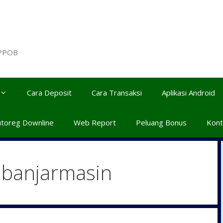
 PPOB
Cara Deposit
Cara Transaksi
Aplikasi Android
utoreg Downline
Web Report
Peluang Bonus
Kont
 banjarmasin