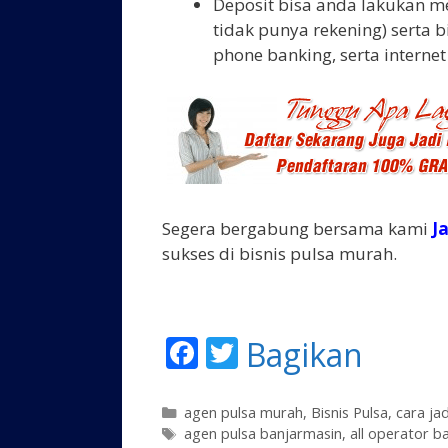
Deposit bisa anda lakukan me
tidak punya rekening) serta 
phone banking, serta internet
Segera bergabung bersama kami
J
sukses di bisnis pulsa murah.
F
T
Bagikan
ac
w
e
itt
K
agen pulsa murah
,
Bisnis Pulsa
,
cara ja
a
T
agen pulsa banjarmasin
,
all operator b