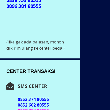
0838 753 80555
0896 381 80555
(Jika gak ada balasan, mohon
dikirim ulang ke center beda )
CENTER TRANSAKSI
SMS CENTER
0852 374 80555
0852 602 80555