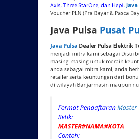
Axis, Three StarOne, dan Hepi
.
Java
Voucher PLN (Pra Bayar & Pasca Ba
Java Pulsa
Pusat P
Java Pulsa
Dealer Pulsa Elektrik
menjadi mitra kami sebagai Distrib
masing-masing untuk meraih keunt
anda sebagai mitra kami, anda be
retailer serta keuntungan dari bon
di wilayah Banjarmasin maupun nu
Format Pendaftaran
Master 
Ketik:
MASTER#NAMA#KOTA
Contoh: