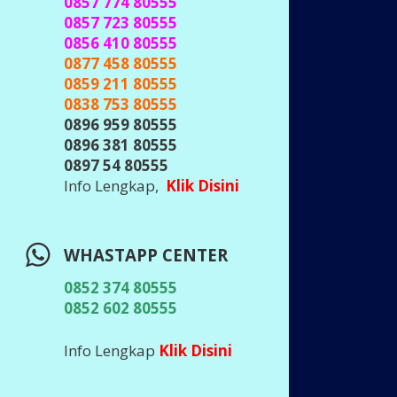
0857 774 80555
0857 723 80555
0856 410 80555
0877 458 80555
0859 211 80555
0838 753 80555
0896 959 80555
0896 381 80555
0897 54 80555
Info Lengkap,
Klik Disini
WHASTAPP CENTER
0852 374 80555
0852 602 80555
Info Lengkap
Klik Disini