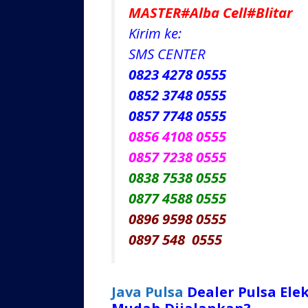
MASTER#Alba Cell#Blitar
Kirim ke:
SMS CENTER
0823 4278 0555
0852 3748 0555
0857 7748 0555
0856 4108 0555
0857 7238 0555
0838 7538 0555
0877 4588 0555
0896 9598 0555
0897 548 0555
Java Pulsa
Dealer Pulsa Ele