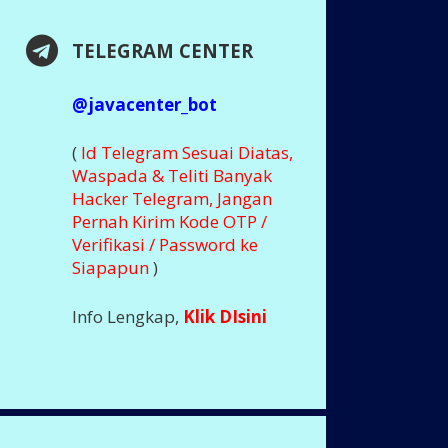
TELEGRAM CENTER
@javacenter_bot
(
Id Telegram Sesuai Diatas,
Waspada & Teliti Banyak
Hacker Telegram, Jangan
Pernah Kirim Kode OTP /
Verifikasi / Password ke
Siapapun
)
Info Lengkap,
Klik DIsini