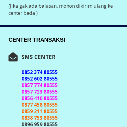
(Jika gak ada balasan, mohon dikirim ulang ke
center beda )
CENTER TRANSAKSI
SMS CENTER
0852 374 80555
0852 602 80555
0857 774 80555
0857 723 80555
0856 410 80555
0877 458 80555
0859 211 80555
0838 753 80555
0896 959 80555