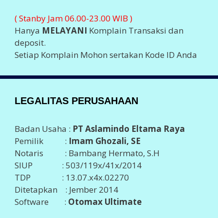
( Stanby Jam 06.00-23.00 WIB )
Hanya
MELAYANI
Komplain Transaksi dan
deposit.
Setiap Komplain Mohon sertakan Kode ID Anda
LEGALITAS PERUSAHAAN
Badan Usaha :
PT Aslamindo Eltama Raya
Pemilik :
Imam Ghozali, SE
Notaris : Bambang Hermato, S.H
SIUP : 503/119x/41x/2014
TDP : 13.07.x4x.02270
Ditetapkan : Jember 2014
Software :
Otomax Ultimate