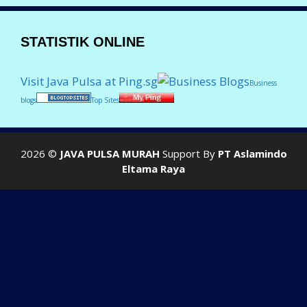
STATISTIK ONLINE
Visit Java Pulsa at Ping.sg
Business
blogs
Top Sites
2026 ©
JAVA PULSA MURAH
Support By
PT Aslamindo
Eltama Raya