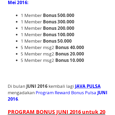
Mei 2016:
1 Member
Bonus 500.000
1 Member
Bonus 300.000
1 Member
Bonus 200.000
1 Member
Bonus 100.000
1 Member
Bonus 50.000
5 Member msg2
Bonus 40.000
5 Member msg2
Bonus 20.000
5 Member msg2
Bonus 10.000
Di bulan
JUNI 2016
kembali lagi
JAVA PULSA
mengadakan
Program Reward Bonus Pulsa
JUNI
2016
.
PROGRAM BONUS JUNI 2016 untuk 20