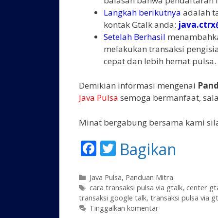
balasan bahwa pendaftaran ID
Langkah berikutnya
adalah t
kontak Gtalk anda:
java.ctr
Setelah Berhasil
menambahkan 
melakukan transaksi pengisia
cepat dan lebih hemat pulsa.
Demikian informasi mengenai
Pand
Java Pulsa
semoga bermanfaat, sal
Minat bergabung bersama kami si
F
T
Bagikan
ac
w
e
itt
K
Java Pulsa
,
Panduan Mitra
a
T
cara transaksi pulsa via gtalk
,
center gta
b
er
transaksi google talk
t
a
,
transaksi pulsa via g
o
e
g
Tinggalkan komentar