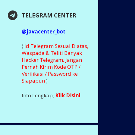
TELEGRAM CENTER
@javacenter_bot
(
Id Telegram Sesuai Diatas,
Waspada & Teliti Banyak
Hacker Telegram, Jangan
Pernah Kirim Kode OTP /
Verifikasi / Password ke
Siapapun
)
Info Lengkap,
Klik DIsini