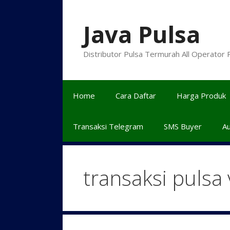
Langsung
ke
Java Pulsa
isi
Distributor Pulsa Termurah All Operator
Home
Cara Daftar
Harga Produk
Transaksi Telegram
SMS Buyer
A
transaksi pulsa 