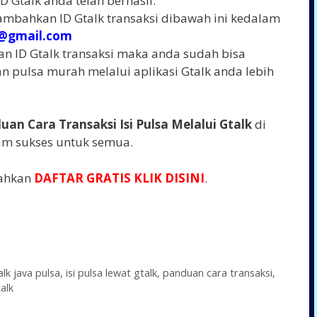
 Gtalk anda telah berhasil.
ambahkan ID Gtalk transaksi dibawah ini kedalam
x@gmail.com
ID Gtalk transaksi maka anda sudah bisa
n pulsa murah melalui aplikasi Gtalk anda lebih
uan Cara Transaksi Isi Pulsa Melalui Gtalk
di
am sukses untuk semua.
lahkan
DAFTAR GRATIS KLIK DISINI
.
lk java pulsa
,
isi pulsa lewat gtalk
,
panduan cara transaksi
,
talk