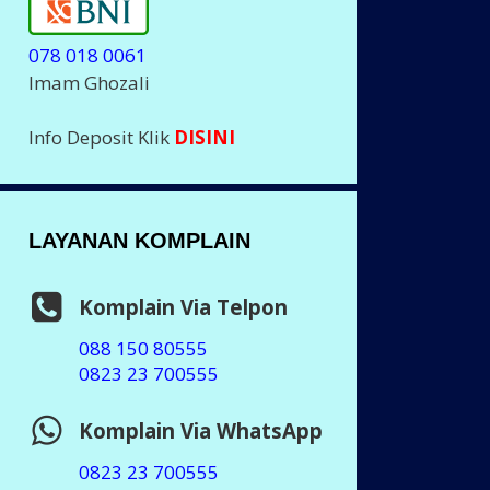
078 018 0061
Imam Ghozali
Info Deposit Klik
DISINI
LAYANAN KOMPLAIN
Komplain Via Telpon
088 150 80555
0823 23 700555
Komplain Via WhatsApp
0823 23 700555