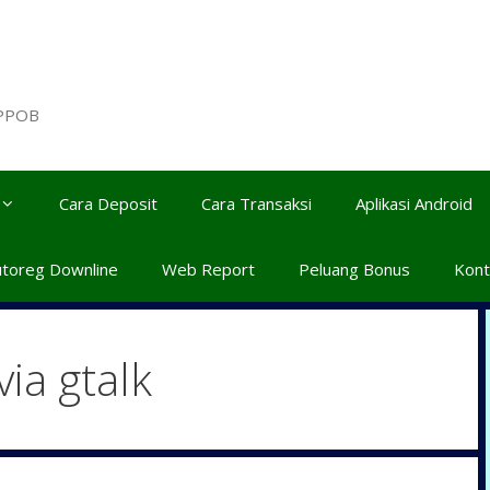
 PPOB
Cara Deposit
Cara Transaksi
Aplikasi Android
utoreg Downline
Web Report
Peluang Bonus
Kont
via gtalk