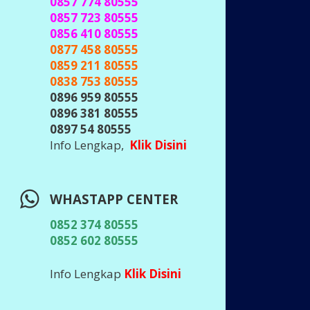
0857 774 80555
0857 723 80555
0856 410 80555
0877 458 80555
0859 211 80555
0838 753 80555
0896 959 80555
0896 381 80555
0897 54 80555
Info Lengkap,
Klik Disini
WHASTAPP CENTER
0852 374 80555
0852 602 80555
Info Lengkap
Klik Disini