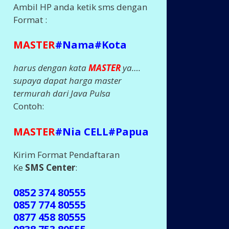
Ambil HP anda ketik sms dengan
Format :
MASTER
#Nama#Kota
harus dengan kata
MASTER
ya….
supaya dapat harga master
termurah dari Java Pulsa
Contoh:
MASTER
#Nia CELL#Papua
Kirim Format Pendaftaran
Ke
SMS Center
:
0852 374 80555
0857 774 80555
0877 458 80555