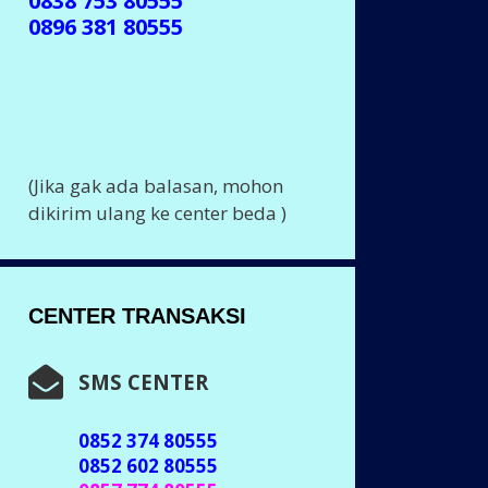
0838 753 80555
0896 381 80555
(Jika gak ada balasan, mohon
dikirim ulang ke center beda )
CENTER TRANSAKSI
SMS CENTER
0852 374 80555
0852 602 80555