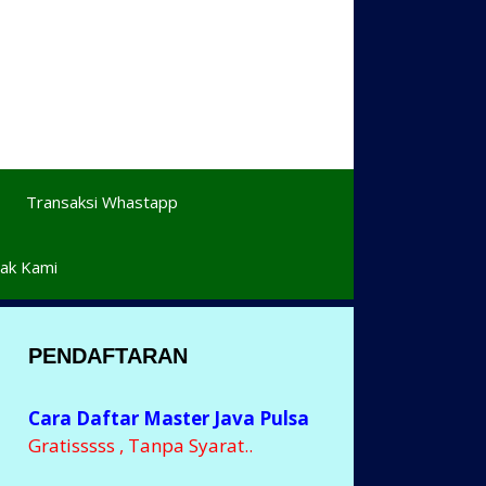
Transaksi Whastapp
ak Kami
PENDAFTARAN
Cara Daftar Master Java Pulsa
Gratisssss , Tanpa Syarat..