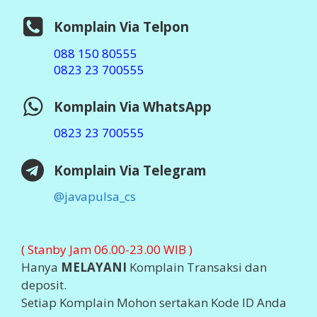
Notaris : Bambang Hermato, S.H
SIUP : 503/119x/41x/2014
TDP : 13.07.x4x.02270
Ditetapkan : Jember 2014
Software :
Otomax Ultimate
STATISTIK ONLINE
Visit Java Pulsa at Ping.sg
Business
blogs
Top Sites
2026 ©
JAVA PULSA MURAH
Support By
PT Aslamindo
Eltama Raya