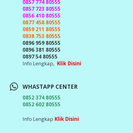
TELEGRAM CENTER
@javacenter_bot
(
Id Telegram Sesuai Diatas, Waspada &
Teliti Banyak Hacker Telegram, Jangan
Pernah Kirim Kode OTP / Verifikasi /
Password ke Siapapun
)
Info Lengkap,
Klik DIsini
DOWNLOAD APLIKASI