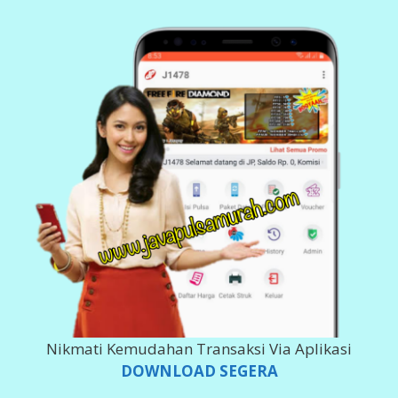
Klik Dibawah Ini
BANK DEPOSIT
200 980 5555
Imam Ghozali
143 0011 378 617
Imam Ghozali
002 101000 279 566