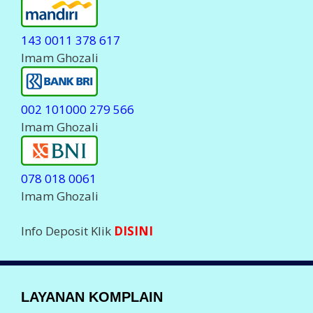
0823 23 700555
Komplain Via Telegram
@javapulsa_cs
( Stanby Jam 06.00-23.00 WIB )
Hanya
MELAYANI
Komplain Transaksi dan
deposit.
Setiap Komplain Mohon sertakan Kode ID Anda
LEGALITAS PERUSAHAAN
Badan Usaha :
PT Aslamindo Eltama Raya
Pemilik :
Imam Ghozali, SE