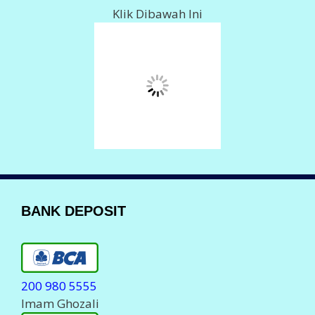
Imam Ghozali
078 018 0061
Imam Ghozali
Info Deposit Klik
DISINI
LAYANAN KOMPLAIN
Komplain Via Telpon
088 150 80555
0823 23 700555
Komplain Via WhatsApp