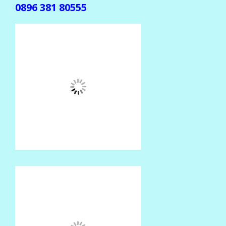
0896 381 80555
(Jika gak ada balasan, mohon dikirim ulang ke
center beda )
CENTER TRANSAKSI
SMS CENTER
0852 374 80555
0852 602 80555
0857 774 80555