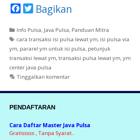
F
T
Bagikan
ac
w
e
itt
K
Info Pulsa
,
Java Pulsa
,
Panduan Mitra
b
er
a
T
cara transaksi isi pulsa lewat ym
,
isi pulsa via
t
o
a
ym
,
pararel ym untuk isi pulsa
,
petunjuk
e
g
o
transaksi lewat ym
,
transaksi pulsa lewat ym
,
ym
g
k
center java pulsa
o
r
Tinggalkan komentar
i
PENDAFTARAN
Cara Daftar Master Java Pulsa
Gratisssss , Tanpa Syarat..