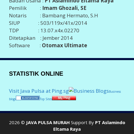
Badan Usaha :
PT Aslamindo Eltama Raya
Pemilik :
Imam Ghozali, SE
Notaris : Bambang Hermato, S.H
SIUP : 503/119x/41x/2014
TDP : 13.07.x4x.02270
Ditetapkan : Jember 2014
Software :
Otomax Ultimate
STATISTIK ONLINE
Visit Java Pulsa at Ping.sg
Business
blogs
Top Sites
2026 ©
JAVA PULSA MURAH
Support By
PT Aslamindo
Eltama Raya