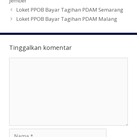
jember
N
Loket PPOB Bayar Tagihan PDAM Semarang
a
Loket PPOB Bayar Tagihan PDAM Malang
v
i
g
Tinggalkan komentar
a
s
K
i
o
T
m
u
e
l
n
i
t
s
a
a
r
n
N