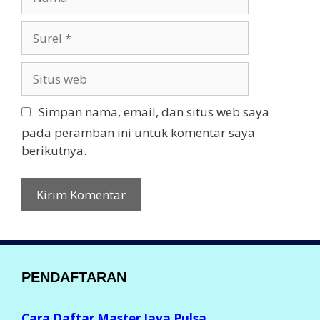
a
m
S
a
u
r
S
e
i
l
t
Simpan nama, email, dan situs web saya
u
pada peramban ini untuk komentar saya
s
berikutnya.
w
e
b
PENDAFTARAN
Cara Daftar Master Java Pulsa