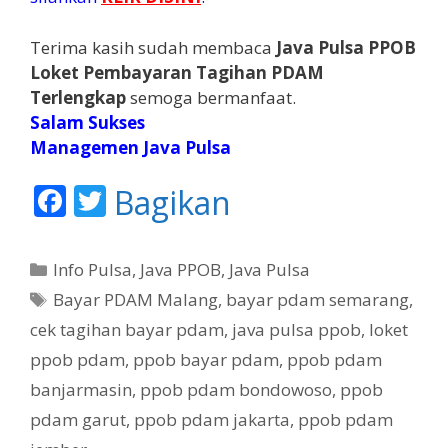
Terima kasih sudah membaca
Java Pulsa PPOB
Loket Pembayaran Tagihan PDAM
Terlengkap
semoga bermanfaat.
Salam Sukses
Managemen Java Pulsa
F
T
Bagikan
ac
w
e
itt
K
Info Pulsa
,
Java PPOB
,
Java Pulsa
b
er
a
T
Bayar PDAM Malang
,
bayar pdam semarang
,
t
o
a
cek tagihan bayar pdam
,
java pulsa ppob
,
loket
e
g
o
ppob pdam
,
ppob bayar pdam
,
ppob pdam
g
k
banjarmasin
,
ppob pdam bondowoso
,
ppob
o
r
pdam garut
,
ppob pdam jakarta
,
ppob pdam
i