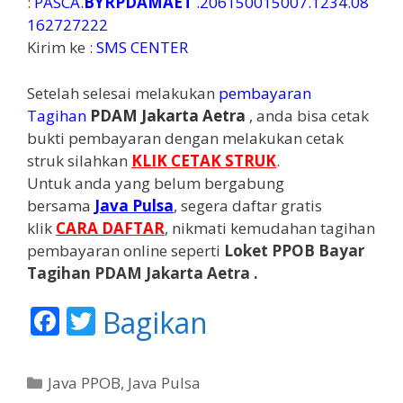
:
PASCA.
BYRPDAMAET
.206150015007.1234.08
162727222
Kirim ke :
SMS CENTER
Setelah selesai melakukan
pembayaran
Tagihan
PDAM Jakarta Aetra
, anda bisa cetak
bukti pembayaran dengan melakukan cetak
struk silahkan
KLIK CETAK STRUK
.
Untuk anda yang belum bergabung
bersama
Java
Pulsa
, segera daftar gratis
klik
CARA DAFTAR
, nikmati kemudahan tagihan
pembayaran online seperti
Loket PPOB Bayar
Tagihan PDAM Jakarta Aetra .
F
T
Bagikan
ac
w
e
itt
K
Java PPOB
,
Java Pulsa