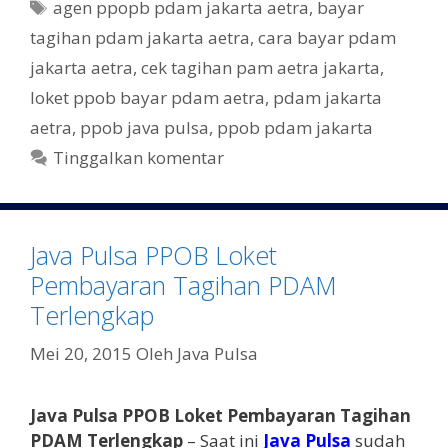
b
er
a
T
agen ppopb pdam jakarta aetra
,
bayar
t
o
a
tagihan pdam jakarta aetra
,
cara bayar pdam
e
g
o
jakarta aetra
,
cek tagihan pam aetra jakarta
,
g
k
loket ppob bayar pdam aetra
,
pdam jakarta
o
r
aetra
,
ppob java pulsa
,
ppob pdam jakarta
i
Tinggalkan komentar
Java Pulsa PPOB Loket
Pembayaran Tagihan PDAM
Terlengkap
Mei 20, 2015
Oleh
Java Pulsa
Java Pulsa PPOB Loket Pembayaran Tagihan
PDAM Terlengkap
– Saat ini
Java Pulsa
sudah