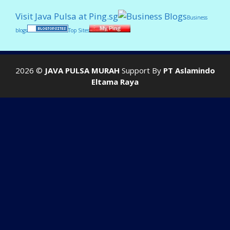
Visit Java Pulsa at Ping.sg
Business
blogs
Top Sites
2026 ©
JAVA PULSA MURAH
Support By
PT Aslamindo
Eltama Raya