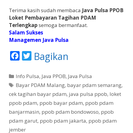
Terima kasih sudah membaca
Java Pulsa PPOB
Loket Pembayaran Tagihan PDAM
Terlengkap
semoga bermanfaat.
Salam Sukses
Managemen Java Pulsa
F
T
Bagikan
ac
w
e
itt
K
Info Pulsa
,
Java PPOB
,
Java Pulsa
b
er
a
T
Bayar PDAM Malang
,
bayar pdam semarang
,
t
o
a
cek tagihan bayar pdam
,
java pulsa ppob
,
loket
e
g
o
ppob pdam
,
ppob bayar pdam
,
ppob pdam
g
k
banjarmasin
,
ppob pdam bondowoso
,
ppob
o
r
pdam garut
,
ppob pdam jakarta
,
ppob pdam
i
jember