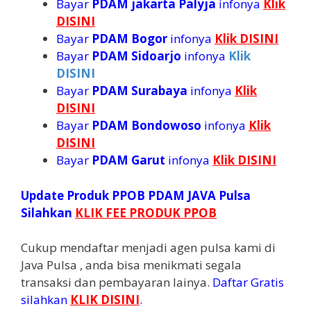
Bayar
PDAM jakarta Palyja
infonya
Klik
DISINI
Bayar
PDAM Bogor
infonya
Klik DISINI
Bayar
PDAM Sidoarjo
infonya
Klik
DISINI
Bayar
PDAM Surabaya
infonya
Klik
DISINI
Bayar
PDAM Bondowoso
infonya
Klik
DISINI
Bayar
PDAM Garut
infonya
Klik DISINI
Update Produk PPOB PDAM JAVA Pulsa
Silahkan
KLIK FEE PRODUK PPOB
Cukup mendaftar menjadi agen pulsa kami di
Java Pulsa , anda bisa menikmati segala
transaksi dan pembayaran lainya.
Daftar Gratis
silahkan
KLIK DISINI
.