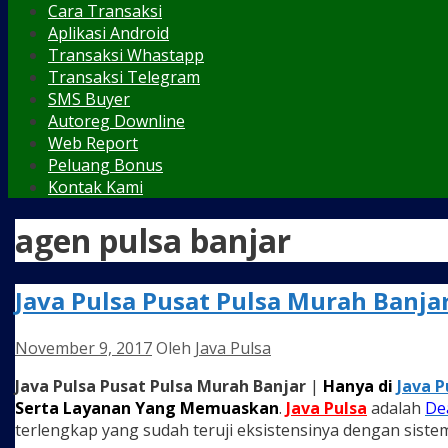
Cara Transaksi
Aplikasi Android
Transaksi Whastapp
Transaksi Telegram
SMS Buyer
Autoreg Downline
Web Report
Peluang Bonus
Kontak Kami
agen pulsa banjar
Java Pulsa Pusat Pulsa Murah Banja
November 9, 2017
Oleh
Java Pulsa
Java Pulsa Pusat Pulsa Murah Banjar
|
Hanya di
Java P
Serta Layanan Yang Memuaskan
.
Java Pulsa
adalah
De
terlengkap yang sudah teruji eksistensinya dengan sistem