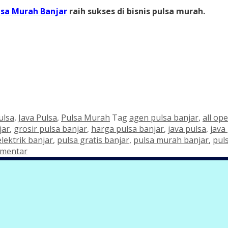
lsa Murah Banjar
raih sukses di bisnis pulsa murah.
ulsa
,
Java Pulsa
,
Pulsa Murah
Tag
agen pulsa banjar
,
all op
jar
,
grosir pulsa banjar
,
harga pulsa banjar
,
java pulsa
,
java
elektrik banjar
,
pulsa gratis banjar
,
pulsa murah banjar
,
pul
omentar