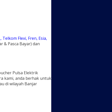
, Telkom Flexi, Fren, Esia,
ar & Pasca Bayar) dan
ucher Pulsa Elektrik
ra kami, anda berhak untuk
u di wilayah Banjar