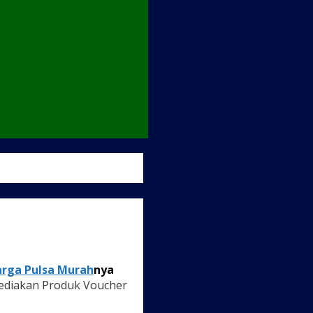
rga Pulsa Murah
nya
ediakan Produk Voucher