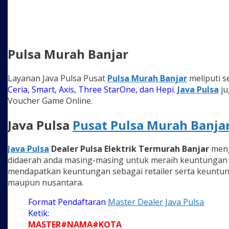
Pulsa Murah Banjar
Layanan Java Pulsa Pusat
Pulsa Murah Banjar
meliputi se
Ceria, Smart, Axis, Three StarOne, dan Hepi
.
Java Pulsa
ju
Voucher Game Online.
Java Pulsa
Pusat Pulsa Murah Banja
Java Pulsa
Dealer Pulsa Elektrik Termurah Banjar
meng
didaerah anda masing-masing untuk meraih keuntungan b
mendapatkan keuntungan sebagai retailer serta keuntung
maupun nusantara.
Format Pendaftaran
Master Dealer Java Pulsa
Ketik:
MASTER#NAMA#KOTA