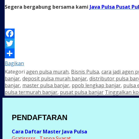
Segera bergabung bersama kami
Java Pulsa Pusat Pu
Facebook
Twitter
Bagikan
Kategori
agen pulsa murah
,
Bisnis Pulsa
,
cara jadi agen p
banjar
,
deposit pulsa murah banjar
,
distributor pulsa ban
banjar
,
master pulsa banjar
,
ppob lengkap banjar
,
pulsa 
pulsa termurah banjar
,
pusat pulsa banjar
Tinggalkan k
PENDAFTARAN
Cara Daftar Master Java Pulsa
Gratisssss , Tanpa Syarat..