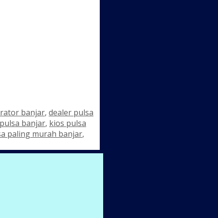
erator banjar
,
dealer pulsa
 pulsa banjar
,
kios pulsa
sa paling murah banjar
,