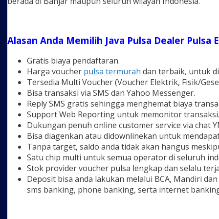
berada di Banjar maupun seluruh wilayah Indonesia.
Alasan Anda Memilih Java Pulsa Dealer Pulsa 
Gratis biaya pendaftaran.
Harga voucher
pulsa termurah
dan terbaik, untuk di
Tersedia Multi Voucher (Voucher Elektrik, Fisik/Ge
Bisa transaksi via SMS dan Yahoo Messenger.
Reply SMS gratis sehingga menghemat biaya transak
Support Web Reporting untuk memonitor transaksi
Dukungan penuh online customer service via chat 
Bisa diagenkan atau didownlinekan untuk mendapa
Tanpa target, saldo anda tidak akan hangus meskip
Satu chip multi untuk semua operator di seluruh ind
Stok provider voucher pulsa lengkap dan selalu terj
Deposit bisa anda lakukan melalui BCA, Mandiri dan v
sms banking, phone banking, serta internet banking