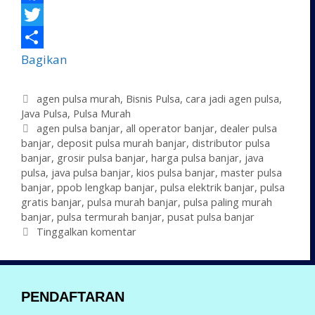
F
a
T
c
w
Bagikan
e
i
K
agen pulsa murah
,
Bisnis Pulsa
,
cara jadi agen pulsa
,
b
t
Java Pulsa
a
,
Pulsa Murah
o
t
t
T
agen pulsa banjar
,
all operator banjar
,
dealer pulsa
banjar
e
a
,
deposit pulsa murah banjar
,
distributor pulsa
o
e
banjar
g
g
,
grosir pulsa banjar
,
harga pulsa banjar
,
java
k
r
pulsa
o
,
java pulsa banjar
,
kios pulsa banjar
,
master pulsa
banjar
r
,
ppob lengkap banjar
,
pulsa elektrik banjar
,
pulsa
gratis banjar
i
,
pulsa murah banjar
,
pulsa paling murah
banjar
,
pulsa termurah banjar
,
pusat pulsa banjar
Tinggalkan komentar
PENDAFTARAN