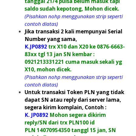
tanggal 21/4 pulsa belum masuk tapi
saldo sudah kepotong
, Mohon dicek.
(Pisahkan nohp menggunakan strip seperti
contoh diatas)
Jika transaksi 2 kali mempunyai Serial
Number yang sama,
K.
JP0892
t
rx X10 dan X20 ke 0876-6663-
83xx tgl 13 jan SN kembar :
0921213331221 cuma masuk sekali yg
X10, mohon dicek.
(Pisahkan nohp menggunakan strip seperti
contoh diatas)
Untuk transaksi Token PLN yang tidak
dapat SN atau reply dari server lama,
segera kirim komplain, Contoh :
K.
JP0892
Mohon segera dikirim
reply/SN dari trx PLN100 id
PLN 14070954350 tanggl 15 jan, SN