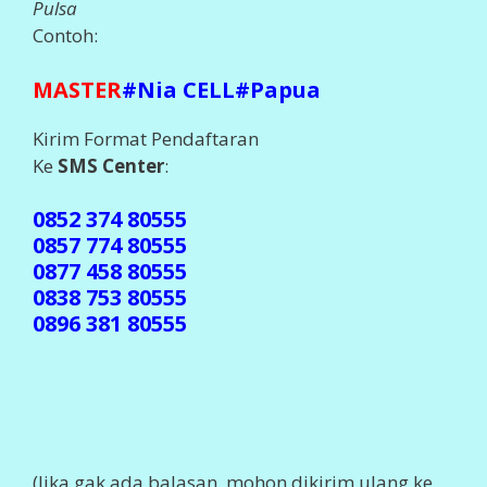
Pulsa
Contoh:
MASTER
#Nia CELL#Papua
Kirim Format Pendaftaran
Ke
SMS Center
:
0852 374 80555
0857 774 80555
0877 458 80555
0838 753 80555
0896 381 80555
(Jika gak ada balasan, mohon dikirim ulang ke