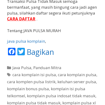
Transaksi Pulsa Tidak Masuk semoga
bermanfaat, yang masih bingung cara jadi agen
pulsa, silahkan daftar segera ikuti petunjuknya
CARA DAFTAR
.
Tentang JAVA PULSA MURAH
java pulsa komplain
,
F
T
Bagikan
ac
w
e
itt
K
Java Pulsa
,
Panduan Mitra
b
er
a
T
cara komplain isi pulsa
,
cara komplain pulsa
,
t
o
a
cara komplen pulsa listrik
,
keluhan server pulsa
,
e
g
o
komplain bonus pulsa
,
komplain isi pulsa
g
k
telkomsel
,
komplain pulsa indosat tidak masuk
,
o
r
komplain pulsa tidak masuk
,
komplain pulsa xl