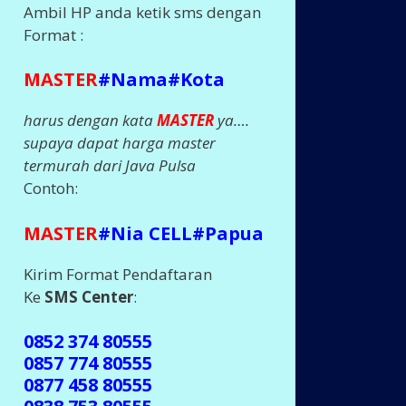
Ambil HP anda ketik sms dengan
Format :
MASTER
#Nama#Kota
harus dengan kata
MASTER
ya….
supaya dapat harga master
termurah dari Java Pulsa
Contoh:
MASTER
#Nia CELL#Papua
Kirim Format Pendaftaran
Ke
SMS Center
:
0852 374 80555
0857 774 80555
0877 458 80555