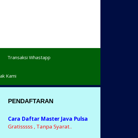
Transaksi Whastapp
ak Kami
PENDAFTARAN
Cara Daftar Master Java Pulsa
Gratisssss , Tanpa Syarat..