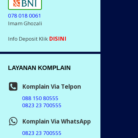
078 018 0061
Imam Ghozali
Info Deposit Klik
DISINI
LAYANAN KOMPLAIN
Komplain Via Telpon
088 150 80555
0823 23 700555
Komplain Via WhatsApp
0823 23 700555