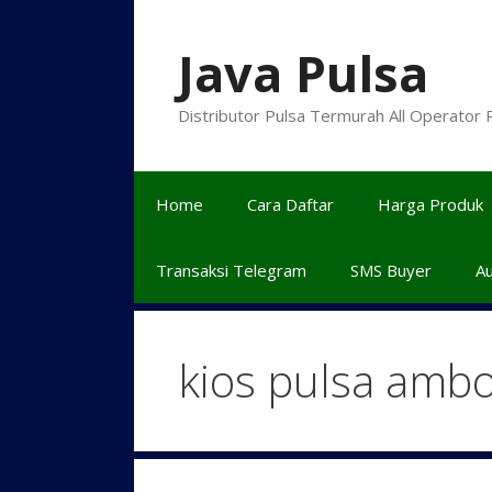
Langsung
ke
Java Pulsa
isi
Distributor Pulsa Termurah All Operator
Home
Cara Daftar
Harga Produk
Transaksi Telegram
SMS Buyer
A
kios pulsa amb