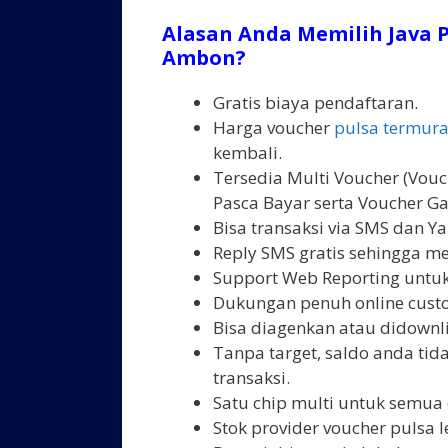
Alasan Anda Memilih Java P
Ambon?
Gratis biaya pendaftaran.
Harga voucher
pulsa termur
kembali.
Tersedia Multi Voucher (Vouch
Pasca Bayar serta Voucher Ga
Bisa transaksi via SMS dan Y
Reply SMS gratis sehingga m
Support Web Reporting untuk
Dukungan penuh online custo
Bisa diagenkan atau didown
Tanpa target, saldo anda ti
transaksi.
Satu chip multi untuk semua 
Stok provider voucher pulsa l