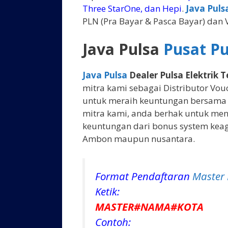
Three StarOne, dan Hepi
.
Java Puls
PLN (Pra Bayar & Pasca Bayar) dan
Java Pulsa
Pusat P
Java Pulsa
Dealer Pulsa Elektrik
mitra kami sebagai Distributor Vou
untuk meraih keuntungan bersama 
mitra kami, anda berhak untuk men
keuntungan dari bonus system keag
Ambon maupun nusantara.
Format Pendaftaran
Master 
Ketik:
MASTER#NAMA#KOTA
Contoh: