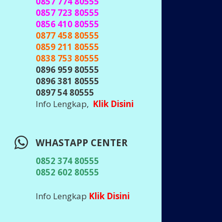
0857 774 80555
0857 723 80555
0856 410 80555
0877 458 80555
0859 211 80555
0838 753 80555
0896 959 80555
0896 381 80555
0897 54 80555
Info Lengkap,
Klik Disini
WHASTAPP CENTER
0852 374 80555
0852 602 80555
Info Lengkap
Klik Disini