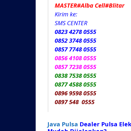
MASTER#Alba Cell#Blitar
Kirim ke:
SMS CENTER
0823 4278 0555
0852 3748 0555
0857 7748 0555
0856 4108 0555
0857 7238 0555
0838 7538 0555
0877 4588 0555
0896 9598 0555
0897 548 0555
Java Pulsa
Dealer Pulsa Ele