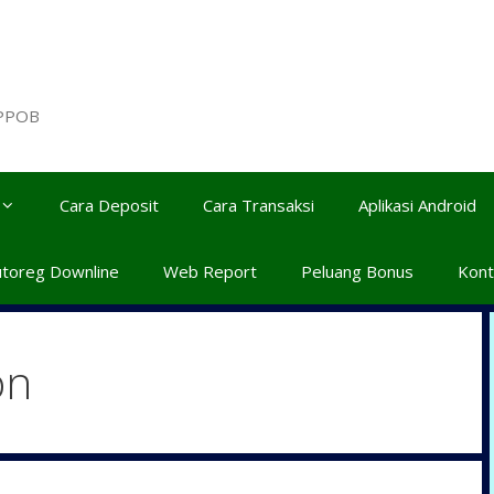
 PPOB
Cara Deposit
Cara Transaksi
Aplikasi Android
utoreg Downline
Web Report
Peluang Bonus
Kont
on