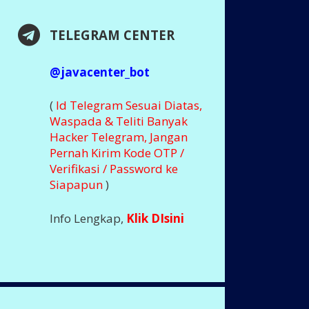
TELEGRAM CENTER
@javacenter_bot
(
Id Telegram Sesuai Diatas,
Waspada & Teliti Banyak
Hacker Telegram, Jangan
Pernah Kirim Kode OTP /
Verifikasi / Password ke
Siapapun
)
Info Lengkap,
Klik DIsini