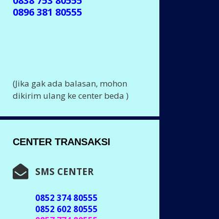
0838 753 80555
0896 381 80555
(Jika gak ada balasan, mohon
dikirim ulang ke center beda )
CENTER TRANSAKSI
SMS CENTER
0852 374 80555
0852 602 80555