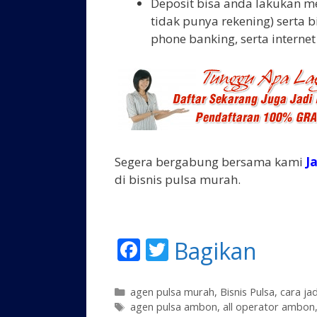
Deposit bisa anda lakukan me
tidak punya rekening) serta 
phone banking, serta internet
Segera bergabung bersama kami
J
di bisnis pulsa murah.
F
T
Bagikan
ac
w
e
itt
K
agen pulsa murah
,
Bisnis Pulsa
,
cara ja
a
T
agen pulsa ambon
,
all operator ambon