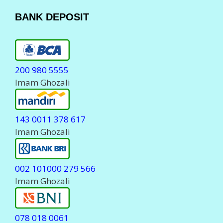
Komplain Via Telpon
088 150 80555
0823 23 700555
Komplain Via WhatsApp
0823 23 700555
Komplain Via Telegram
@javapulsa_cs
( Stanby Jam 06.00-23.00 WIB )
Hanya
MELAYANI
Komplain Transaksi dan
deposit.
Setiap Komplain Mohon sertakan Kode ID Anda