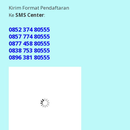
Kirim Format Pendaftaran
Ke
SMS Center
:
0852 374 80555
0857 774 80555
0877 458 80555
0838 753 80555
0896 381 80555
(Jika gak ada balasan, mohon dikirim ulang ke
center beda )