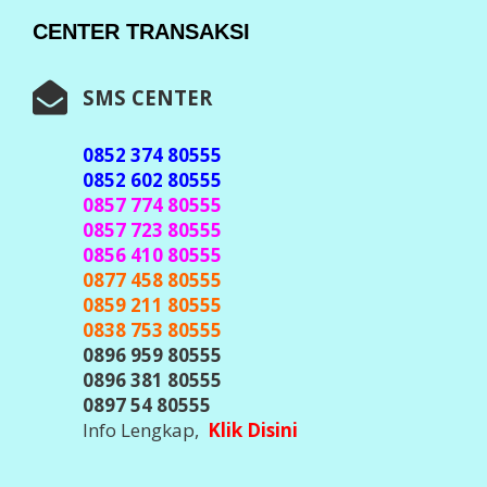
WHASTAPP CENTER
0852 374 80555
0852 602 80555
Info Lengkap
Klik Disini
TELEGRAM CENTER
@javacenter_bot
(
Id Telegram Sesuai Diatas, Waspada &
Teliti Banyak Hacker Telegram, Jangan
Pernah Kirim Kode OTP / Verifikasi /
Password ke Siapapun
)
Info Lengkap,
Klik DIsini