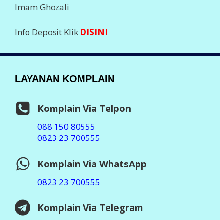
LEGALITAS PERUSAHAAN
Badan Usaha :
PT Aslamindo Eltama Raya
Pemilik :
Imam Ghozali, SE
Notaris : Bambang Hermato, S.H
SIUP : 503/119x/41x/2014
TDP : 13.07.x4x.02270
Ditetapkan : Jember 2014
Software :
Otomax Ultimate
STATISTIK ONLINE
Visit Java Pulsa at Ping.sg
Business