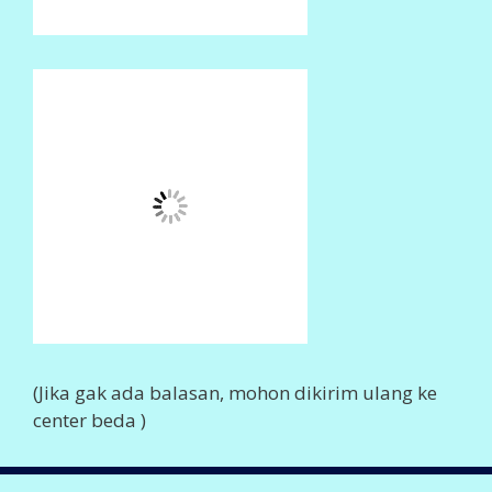
CENTER TRANSAKSI
SMS CENTER
0852 374 80555
0852 602 80555
0857 774 80555
0857 723 80555
0856 410 80555
0877 458 80555
0859 211 80555
0838 753 80555
0896 959 80555
0896 381 80555
0897 54 80555
Info Lengkap,
Klik Disini