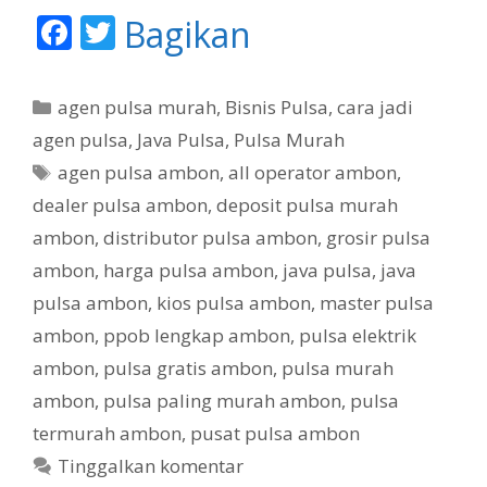
F
T
Bagikan
ac
w
e
itt
K
agen pulsa murah
,
Bisnis Pulsa
,
cara jadi
b
er
a
agen pulsa
,
Java Pulsa
,
Pulsa Murah
t
o
T
agen pulsa ambon
,
all operator ambon
,
e
o
a
dealer pulsa ambon
,
deposit pulsa murah
g
g
k
ambon
,
distributor pulsa ambon
,
grosir pulsa
o
r
ambon
,
harga pulsa ambon
,
java pulsa
,
java
i
pulsa ambon
,
kios pulsa ambon
,
master pulsa
ambon
,
ppob lengkap ambon
,
pulsa elektrik
ambon
,
pulsa gratis ambon
,
pulsa murah
ambon
,
pulsa paling murah ambon
,
pulsa
termurah ambon
,
pusat pulsa ambon
Tinggalkan komentar