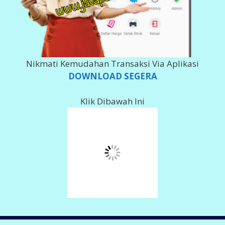
143 0011 378 617
Imam Ghozali
002 101000 279 566
Imam Ghozali
078 018 0061
Imam Ghozali
Info Deposit Klik
DISINI
LAYANAN KOMPLAIN