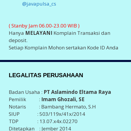
blogs
Top Sites
2026 ©
JAVA PULSA MURAH
Support By
PT Aslamindo
Eltama Raya