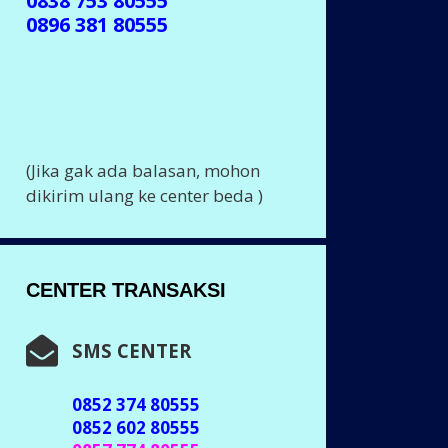
0838 753 80555
0896 381 80555
(Jika gak ada balasan, mohon
dikirim ulang ke center beda )
CENTER TRANSAKSI
SMS CENTER
0852 374 80555
0852 602 80555