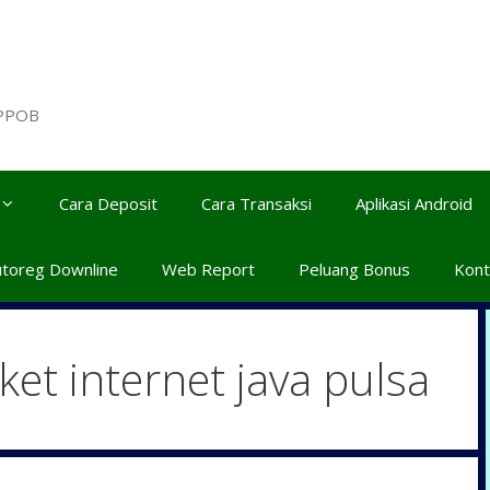
 PPOB
Cara Deposit
Cara Transaksi
Aplikasi Android
utoreg Downline
Web Report
Peluang Bonus
Kont
et internet java pulsa