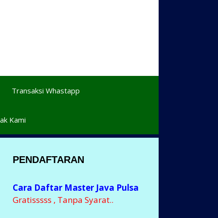
Transaksi Whastapp
ak Kami
PENDAFTARAN
Cara Daftar Master Java Pulsa
Gratisssss , Tanpa Syarat..