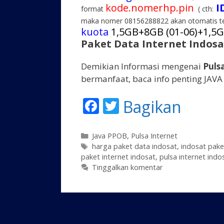
kode.nomerhp.pin
I
format
( cth:
maka nomer 08156288822 akan otomatis ter
kuota
1,5GB+8GB (01-06)+1,5G
Paket Data Internet Indosa
Demikian Informasi mengenai
Puls
bermanfaat, baca info penting JAVA
F
T
Bagikan
ac
w
e
itt
K
Java PPOB
,
Pulsa Internet
a
T
harga paket data indosat
,
indosat pake
b
er
paket internet indosat
t
a
,
pulsa internet indo
o
e
g
Tinggalkan komentar
g
o
o
k
r
i