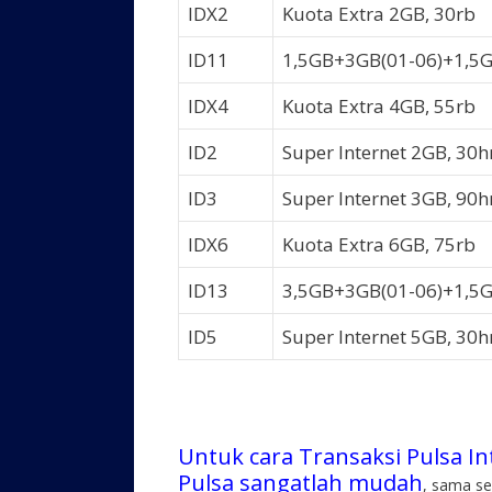
IDX2
Kuota Extra 2GB, 30rb
ID11
1,5GB+3GB(01-06)+1,5G
IDX4
Kuota Extra 4GB, 55rb
ID2
Super Internet 2GB, 30h
ID3
Super Internet 3GB, 90h
IDX6
Kuota Extra 6GB, 75rb
ID13
3,5GB+3GB(01-06)+1,5G
ID5
Super Internet 5GB, 30h
Untuk cara Transaksi Pulsa In
Pulsa sangatlah mudah
, sama se