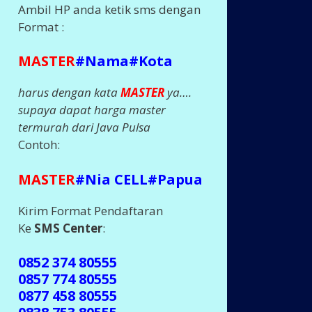
Ambil HP anda ketik sms dengan
Format :
MASTER
#Nama#Kota
harus dengan kata
MASTER
ya….
supaya dapat harga master
termurah dari Java Pulsa
Contoh:
MASTER
#Nia CELL#Papua
Kirim Format Pendaftaran
Ke
SMS Center
:
0852 374 80555
0857 774 80555
0877 458 80555