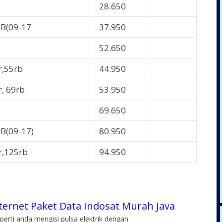
28.650
OPEN
B(09-17
37.950
OPEN
52.650
OPEN
r,55rb
44.950
OPEN
r, 69rb
53.950
OPEN
69.650
OPEN
B(09-17)
80.950
OPEN
r,125rb
94.950
OPEN
ternet Paket Data Indosat Murah Java
perti anda mengisi pulsa elektrik dengan