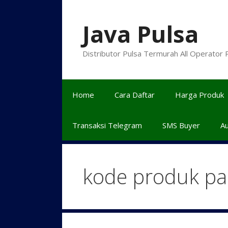
Langsung
ke
Java Pulsa
isi
Distributor Pulsa Termurah All Operator
Home
Cara Daftar
Harga Produk
Transaksi Telegram
SMS Buyer
A
kode produk pak