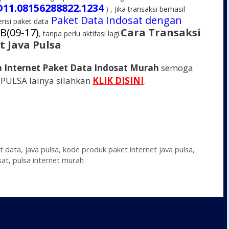
D11
.08156288822.1234
) , Jika transaksi berhasil
Paket Data Indosat dengan
isi paket data
B(09-17)
Cara Transaksi
, tanpa perlu aktifasi lagi.
t Java Pulsa
a Internet Paket Data Indosat Murah
semoga
 PULSA lainya silahkan
KLIK DISINI
.
t data
,
java pulsa
,
kode produk paket internet java pulsa
,
sat
,
pulsa internet murah