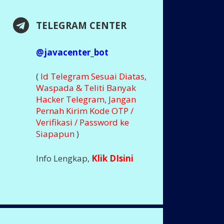
TELEGRAM CENTER
@javacenter_bot
(
Id Telegram Sesuai Diatas,
Waspada & Teliti Banyak
Hacker Telegram, Jangan
Pernah Kirim Kode OTP /
Verifikasi / Password ke
Siapapun
)
Info Lengkap,
Klik DIsini