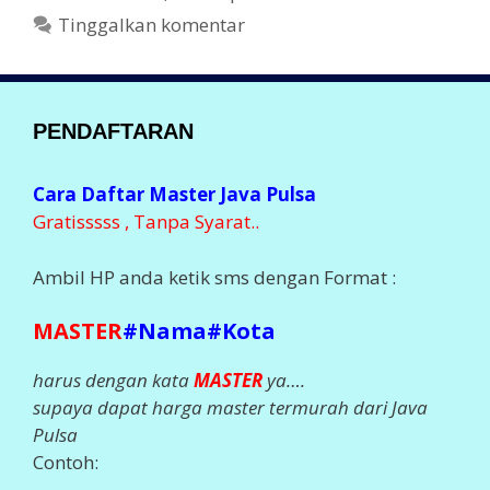
g
k
Tinggalkan komentar
o
r
i
PENDAFTARAN
Cara Daftar Master Java Pulsa
Gratisssss , Tanpa Syarat..
Ambil HP anda ketik sms dengan Format :
MASTER
#Nama#Kota
harus dengan kata
MASTER
ya….
supaya dapat harga master termurah dari Java
Pulsa
Contoh: