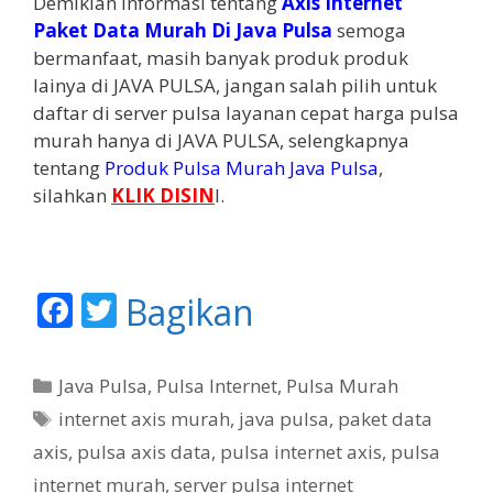
Demikian Informasi tentang
Axis Internet
Paket Data Murah Di Java Pulsa
semoga
bermanfaat, masih banyak produk produk
lainya di JAVA PULSA, jangan salah pilih untuk
daftar di server pulsa layanan cepat harga pulsa
murah hanya di JAVA PULSA, selengkapnya
tentang
Produk Pulsa Murah Java Pulsa
,
silahkan
KLIK DISIN
I.
F
T
Bagikan
ac
w
e
itt
K
Java Pulsa
,
Pulsa Internet
,
Pulsa Murah
b
er
a
T
internet axis murah
,
java pulsa
,
paket data
t
o
a
axis
,
pulsa axis data
,
pulsa internet axis
,
pulsa
e
g
o
internet murah
,
server pulsa internet