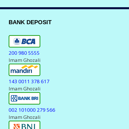
LAYANAN KOMPLAIN
Komplain Via Telpon
088 150 80555
0823 23 700555
Komplain Via WhatsApp
0823 23 700555
Komplain Via Telegram
@javapulsa_cs
( Stanby Jam 06.00-23.00 WIB )
Hanya
MELAYANI
Komplain Transaksi dan