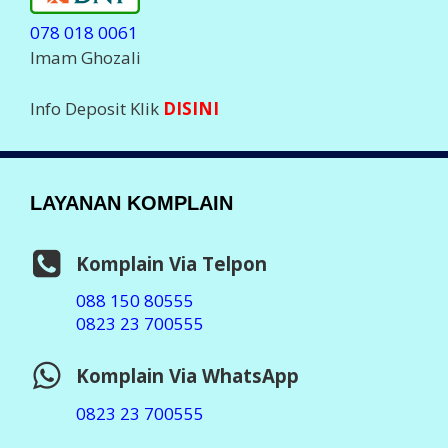
deposit.
Setiap Komplain Mohon sertakan Kode ID Anda
LEGALITAS PERUSAHAAN
Badan Usaha :
PT Aslamindo Eltama Raya
Pemilik :
Imam Ghozali, SE
Notaris : Bambang Hermato, S.H
SIUP : 503/119x/41x/2014
TDP : 13.07.x4x.02270
Ditetapkan : Jember 2014
Software :
Otomax Ultimate
STATISTIK ONLINE