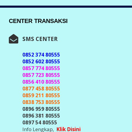
WHASTAPP CENTER
0852 374 80555
0852 602 80555
Info Lengkap
Klik Disini
TELEGRAM CENTER
@javacenter_bot
(
Id Telegram Sesuai Diatas, Waspada &
Teliti Banyak Hacker Telegram, Jangan
Pernah Kirim Kode OTP / Verifikasi /
Password ke Siapapun
)