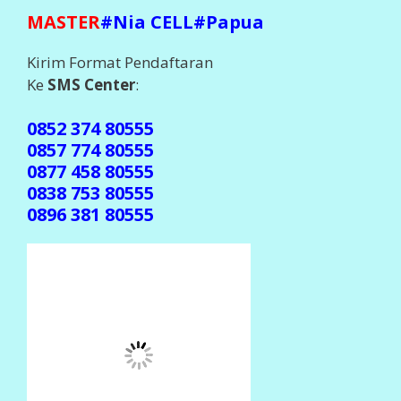
MASTER
#Nia CELL#Papua
Kirim Format Pendaftaran
Ke
SMS Center
:
0852 374 80555
0857 774 80555
0877 458 80555
0838 753 80555
0896 381 80555
(Jika gak ada balasan, mohon dikirim ulang ke
center beda )