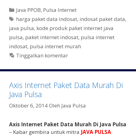
e
itt
K
Java PPOB
,
Pulsa Internet
b
er
a
T
harga paket data indosat
,
indosat paket data
,
t
o
a
java pulsa
,
kode produk paket internet java
e
g
o
pulsa
,
paket internet indosat
,
pulsa internet
g
k
indosat
,
pulsa internet murah
o
r
Tinggalkan komentar
i
Axis Internet Paket Data Murah Di
Java Pulsa
Oktober 6, 2014
Oleh
Java Pulsa
Axis Internet Paket Data Murah Di Java Pulsa
– Kabar gembira untuk mitra
JAVA PULSA