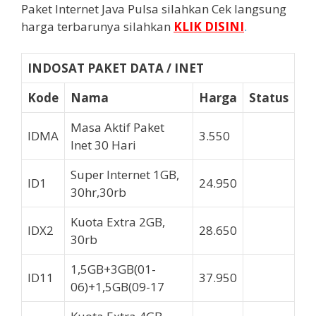
Paket Internet Java Pulsa silahkan Cek langsung
harga terbarunya silahkan
KLIK DISINI
.
INDOSAT PAKET DATA / INET
Kode
Nama
Harga
Status
Masa Aktif Paket
IDMA
3.550
OPEN
Inet 30 Hari
Super Internet 1GB,
ID1
24.950
OPEN
30hr,30rb
Kuota Extra 2GB,
IDX2
28.650
OPEN
30rb
1,5GB+3GB(01-
ID11
37.950
OPEN
06)+1,5GB(09-17