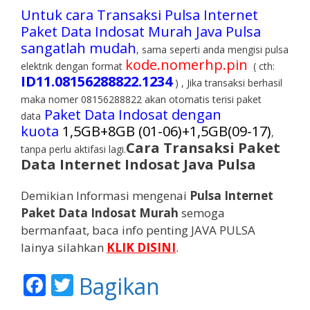
Untuk cara Transaksi Pulsa Internet
Paket Data Indosat Murah Java Pulsa
sangatlah mudah
, sama seperti anda mengisi pulsa
kode.nomerhp.pin
elektrik dengan format
( cth:
ID11
.08156288822.1234
) , Jika transaksi berhasil
maka nomer 08156288822 akan otomatis terisi paket
Paket Data Indosat dengan
data
kuota
1,5GB+8GB (01-06)+1,5GB(09-17)
,
Cara Transaksi Paket
tanpa perlu aktifasi lagi.
Data Internet Indosat Java Pulsa
Demikian Informasi mengenai
Pulsa Internet
Paket Data Indosat Murah
semoga
bermanfaat, baca info penting JAVA PULSA
lainya silahkan
KLIK DISINI
.
F
T
Bagikan
ac
w