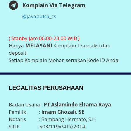
Visit Java Pulsa at Ping.sg
Business
blogs
Top Sites
2026 ©
JAVA PULSA MURAH
Support By
PT Aslamindo
Eltama Raya