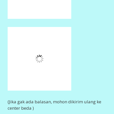
CENTER TRANSAKSI
SMS CENTER
0852 374 80555
0852 602 80555
0857 774 80555
0857 723 80555
0856 410 80555
0877 458 80555
0859 211 80555
0838 753 80555
0896 959 80555
0896 381 80555
0897 54 80555
Info Lengkap,
Klik Disini