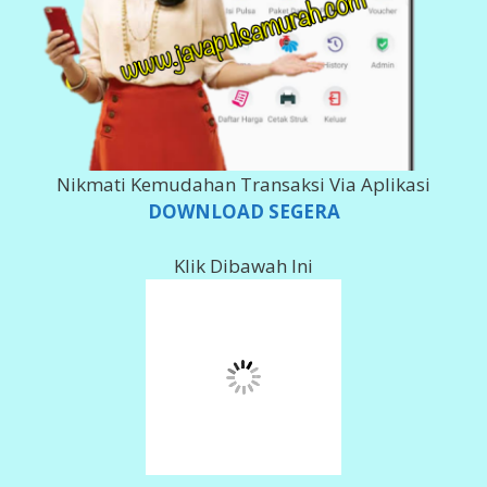
200 980 5555
Imam Ghozali
143 0011 378 617
Imam Ghozali
002 101000 279 566
Imam Ghozali
078 018 0061
Imam Ghozali
Info Deposit Klik
DISINI