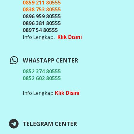
@javacenter_bot
(
Id Telegram Sesuai Diatas, Waspada &
Teliti Banyak Hacker Telegram, Jangan
Pernah Kirim Kode OTP / Verifikasi /
Password ke Siapapun
)
Info Lengkap,
Klik DIsini
DOWNLOAD APLIKASI