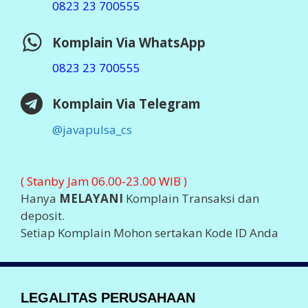
Software :
Otomax Ultimate
STATISTIK ONLINE
Visit Java Pulsa at Ping.sg
Business
blogs
Top Sites
2026 ©
JAVA PULSA MURAH
Support By
PT Aslamindo
Eltama Raya