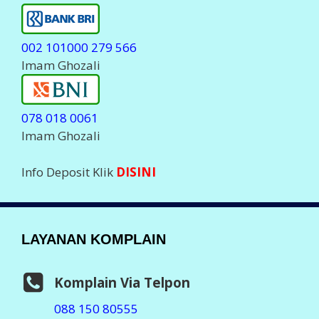
@javapulsa_cs
( Stanby Jam 06.00-23.00 WIB )
Hanya
MELAYANI
Komplain Transaksi dan
deposit.
Setiap Komplain Mohon sertakan Kode ID Anda
LEGALITAS PERUSAHAAN
Badan Usaha :
PT Aslamindo Eltama Raya
Pemilik :
Imam Ghozali, SE
Notaris : Bambang Hermato, S.H
SIUP : 503/119x/41x/2014
TDP : 13.07.x4x.02270
Ditetapkan : Jember 2014