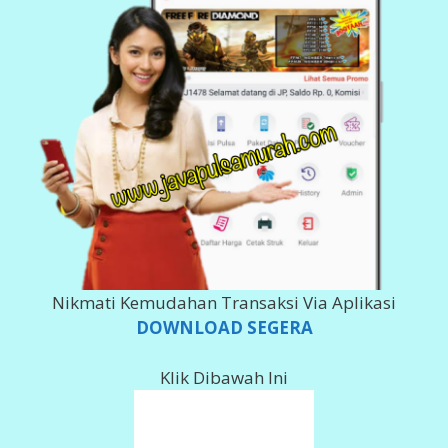
BANK DEPOSIT
200 980 5555
Imam Ghozali
143 0011 378 617
Imam Ghozali
002 101000 279 566
Imam Ghozali
078 018 0061