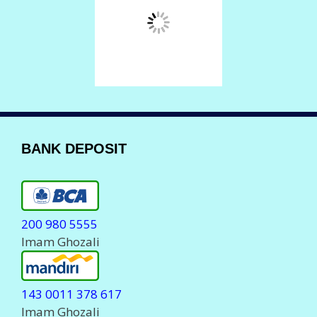
Imam Ghozali
Info Deposit Klik
DISINI
LAYANAN KOMPLAIN
Komplain Via Telpon
088 150 80555
0823 23 700555
Komplain Via WhatsApp
0823 23 700555
Komplain Via Telegram