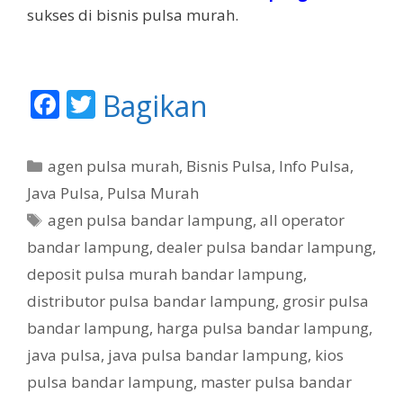
sukses di bisnis pulsa murah.
F
T
Bagikan
ac
w
e
itt
K
agen pulsa murah
,
Bisnis Pulsa
,
Info Pulsa
,
b
er
a
Java Pulsa
,
Pulsa Murah
t
o
T
agen pulsa bandar lampung
,
all operator
e
o
a
bandar lampung
,
dealer pulsa bandar lampung
,
g
g
k
deposit pulsa murah bandar lampung
,
o
r
distributor pulsa bandar lampung
,
grosir pulsa
i
bandar lampung
,
harga pulsa bandar lampung
,
java pulsa
,
java pulsa bandar lampung
,
kios
pulsa bandar lampung
,
master pulsa bandar