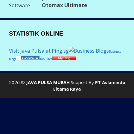
Software :
Otomax Ultimate
STATISTIK ONLINE
Visit Java Pulsa at Ping.sg
Business
blogs
Top Sites
2026 ©
JAVA PULSA MURAH
Support By
PT Aslamindo
Eltama Raya