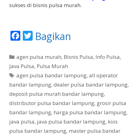
sukses di bisnis pulsa murah.
F
T
Bagikan
ac
w
e
itt
K
agen pulsa murah
,
Bisnis Pulsa
,
Info Pulsa
,
b
er
a
Java Pulsa
,
Pulsa Murah
t
o
T
agen pulsa bandar lampung
,
all operator
e
o
a
bandar lampung
,
dealer pulsa bandar lampung
,
g
g
k
deposit pulsa murah bandar lampung
,
o
r
distributor pulsa bandar lampung
,
grosir pulsa
i
bandar lampung
,
harga pulsa bandar lampung
,
java pulsa
,
java pulsa bandar lampung
,
kios
pulsa bandar lampung
,
master pulsa bandar