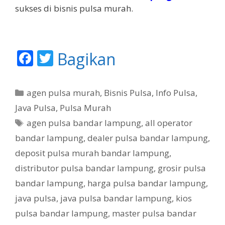
sukses di bisnis pulsa murah.
F
T
Bagikan
ac
w
e
itt
K
agen pulsa murah
,
Bisnis Pulsa
,
Info Pulsa
,
b
er
a
Java Pulsa
,
Pulsa Murah
t
o
T
agen pulsa bandar lampung
,
all operator
e
o
a
bandar lampung
,
dealer pulsa bandar lampung
,
g
g
k
deposit pulsa murah bandar lampung
,
o
r
distributor pulsa bandar lampung
,
grosir pulsa
i
bandar lampung
,
harga pulsa bandar lampung
,
java pulsa
,
java pulsa bandar lampung
,
kios
pulsa bandar lampung
,
master pulsa bandar